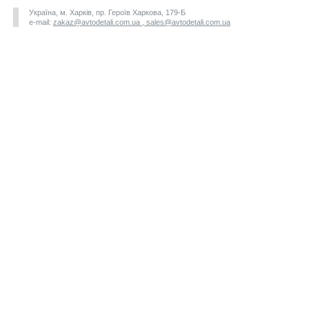
Україна, м. Харків, пр. Героїв Харкова, 179-Б
e-mail:
zakaz@avtodetali.com.ua , sales@avtodetali.com.ua