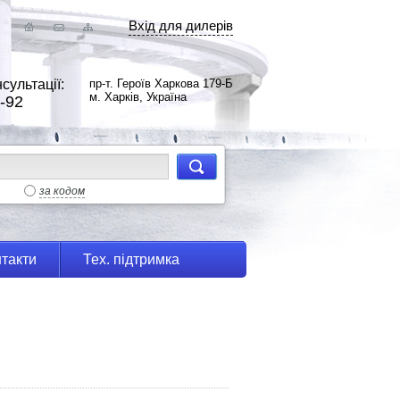
Вхід для дилерів
сультації:
пр-т. Героїв Харкова 179-Б
м. Харків, Україна
-92
за кодом
такти
Тех. підтримка