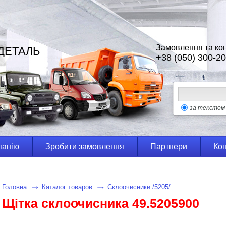
Замовлення та кон
ДЕТАЛЬ
+38 (050) 300-20
за текстом
панію
Зробити замовлення
Партнери
Кон
Головна
Каталог товаров
Склоочисники /5205/
Щітка склоочисника 49.5205900