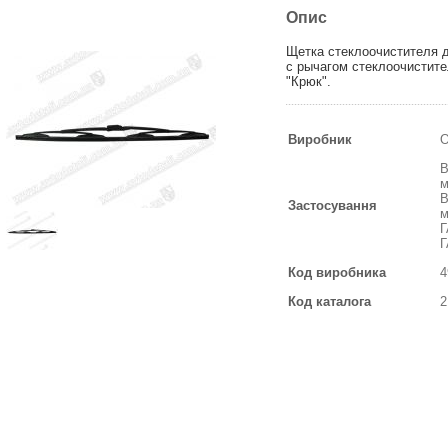
Опис
Щетка стеклоочистителя 
с рычагом стеклоочистит
"Крюк".
Виробник
О
В
м
В
Застосування
м
Г
Г
Код виробника
4
Код каталога
2