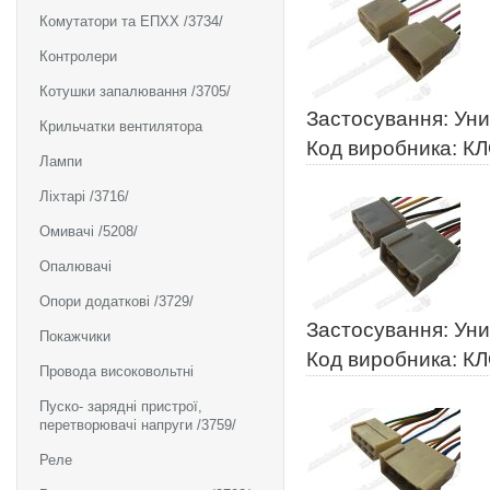
Комутатори та ЕПХХ /3734/
Контролери
Котушки запалювання /3705/
Застосування: Ун
Крильчатки вентилятора
Код виробника: К
Лампи
Ліхтарі /3716/
Омивачі /5208/
Опалювачі
Опори додаткові /3729/
Застосування: Ун
Покажчики
Код виробника: К
Провода високовольтні
Пуско- зарядні пристрої,
перетворювачі напруги /3759/
Реле