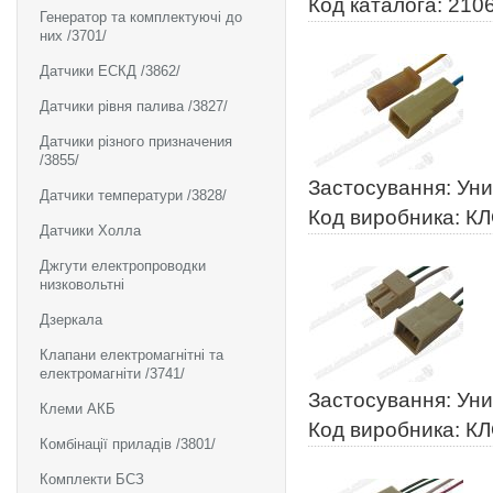
Код каталога: 210
Генератор та комплектуючі до
них /3701/
Датчики ЕСКД /3862/
Датчики рівня палива /3827/
Датчики різного призначения
/3855/
Застосування: Ун
Датчики температури /3828/
Код виробника: К
Датчики Холла
Джгути електропроводки
низковольтні
Дзеркала
Клапани електромагнітні та
електромагніти /3741/
Застосування: Ун
Клеми АКБ
Код виробника: К
Комбінації приладів /3801/
Комплекти БСЗ