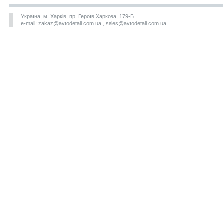
Україна, м. Харків, пр. Героїв Харкова, 179-Б
e-mail:
zakaz@avtodetali.com.ua , sales@avtodetali.com.ua