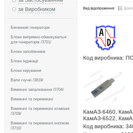
за Застосуванням
за Виробником
Вид відображення:
Докл
Бензинові генератори
Блоки випрямно-обмежувальні
для генераторів /3701/
Блоки запобіжників
Код виробника: П
Блоки індикації
Блоки керування
Вали гнучкі /3819/
Вимикачі запалювання /3704/
Вимикачі та перемикачі
Вимикачі та перемикачі клавішні
КамАЗ-6460, КамА
/3709/
КамАЗ-6522, КамА
Вимикачі та перемикачі кнопкові
Код виробника: 34
/3710/