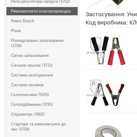
Реле-регулятори напруги /3702/
Ремкомплекти електропроводки
Застосування: Ун
Ремні Bosch
Код виробника: К
Різне
Розподілювачі запалювання
/3706/
Свічки запалювання
Сигнали звукові /3721/
Система охолодження
Система паливна
Склоочисники /5205/
Склопідйомники /3781/
Спідометри /3802/
Стартери та комплектуючі до
них /3708/