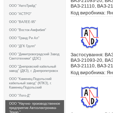
ВАЗ-21093-20, ВАЗ
ВАЗ-21110, ВАЗ-21
ООО "АвтоТрейд"
Код виробника: Ян
ООО "АСТРО"
ООО "ВАЛЕЕ-95"
ООО "Восток-Амфибия"
ООО "Гранд Ри Ал"
ООО "ДГК Групп"
Застосування: ВАЗ
ООО "Димитровоградский Завод
Светотехники" (ДЗС)
ВАЗ-21093-20, ВАЗ
ВАЗ-21110, ВАЗ-21
ООО "Днепровский кабельный
завод" (ДКЗ), г. Днепропетровск
Код виробника: Ян
ООО "Каменец-Подольский
кабельный завод" (КПКЗ), г.
Каменец-Подольский
ООО "Лого-Д"
ООО "Научно- производственное
предприятие Автоэлектроника-
Элкар "