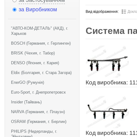
за Застосуванням
за Виробником
Вид відображення:
Докл
Система п
"АВТО-КОМ-ДЕТАЛЬ" (АКД), г.
Харьков
BOSCH (Германия, г. Герлинген)
BRISK (Чехия, г. Табор)
DENSO (Япония, г. Кария)
Eldix (Болгария, г. Стара Загора)
Код виробника: 11
EnerGO (Румунія)
Euro-Sport, г. Днепропетровск
Insider (Тайвань)
NARVA (Германия, г. Плауэн)
OSRAM (Германия, г. Берлин)
PHILIPS (Нидерланды, г.
Код виробника: 11
Эйндховен)