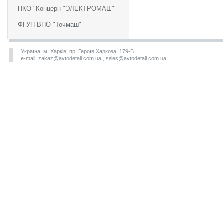
ПКО "Концерн "ЭЛЕКТРОМАШ"
ФГУП ВПО "Точмаш"
Україна, м. Харків, пр. Героїв Харкова, 179-Б
e-mail:
zakaz@avtodetali.com.ua , sales@avtodetali.com.ua