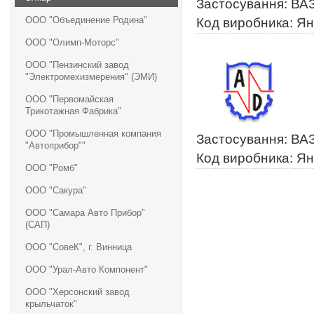
Застосування: ВАЗ
ООО "Объединение Родина"
Код виробника: Ян
ООО "Олимп-Моторс"
ООО "Пензинский завод
"Электромехизмерения" (ЭМИ)
ООО "Первомайская
Трикотажная Фабрика"
ООО "Промышленная компания
Застосування: ВА
"Автоприбор""
Код виробника: Ян
ООО "Ромб"
ООО "Сакура"
ООО "Самара Авто Прибор"
(САП)
ООО "СовеК", г. Винница
ООО "Урал-Авто Компонент"
ООО "Херсонский завод
крыльчаток"