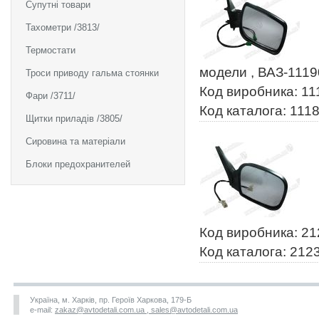
Супутні товари
Тахометри /3813/
Термостати
модели , ВАЗ-1119
Троси приводу гальма стоянки
Код виробника: 11
Фари /3711/
Код каталога: 111
Щитки приладів /3805/
Сировина та матеріали
Блоки предохранителей
Код виробника: 2
Код каталога: 212
Україна, м. Харків, пр. Героїв Харкова, 179-Б
e-mail:
zakaz@avtodetali.com.ua , sales@avtodetali.com.ua