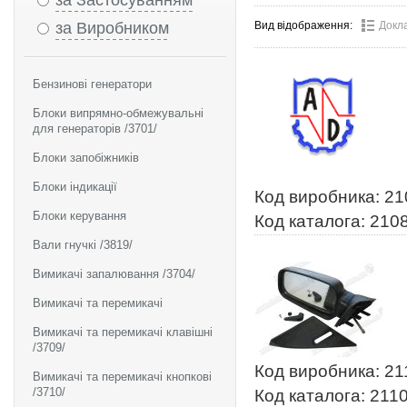
за Застосуванням
за Виробником
Вид відображення:
Докл
Бензинові генератори
Блоки випрямно-обмежувальні
для генераторів /3701/
Блоки запобіжників
Блоки індикації
Код виробника: 2
Блоки керування
Код каталога: 210
Вали гнучкі /3819/
Вимикачі запалювання /3704/
Вимикачі та перемикачі
Вимикачі та перемикачі клавішні
/3709/
Код виробника: 2
Вимикачі та перемикачі кнопкові
/3710/
Код каталога: 211