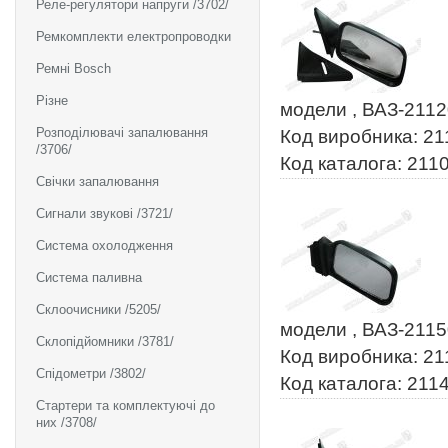
Реле-регулятори напруги /3702/
Ремкомплекти електропроводки
Ремні Bosch
Різне
модели , ВАЗ-2112
Розподілювачі запалювання
Код виробника: 2
/3706/
Код каталога: 211
Свічки запалювання
Сигнали звукові /3721/
Система охолодження
Система паливна
Склоочисники /5205/
модели , ВАЗ-2115
Склопідйомники /3781/
Код виробника: 2
Спідометри /3802/
Код каталога: 211
Стартери та комплектуючі до
них /3708/