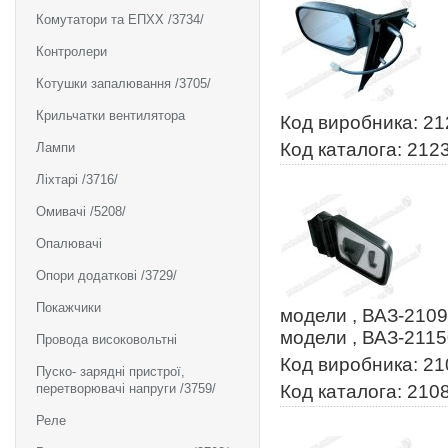
Комутатори та ЕПХХ /3734/
Контролери
Котушки запалювання /3705/
Крильчатки вентилятора
Код виробника: 2
Код каталога: 212
Лампи
Ліхтарі /3716/
Омивачі /5208/
Опалювачі
Опори додаткові /3729/
Покажчики
модели , ВАЗ-2109
модели , ВАЗ-2115
Провода високовольтні
Код виробника: 2
Пуско- зарядні пристрої,
перетворювачі напруги /3759/
Код каталога: 210
Реле