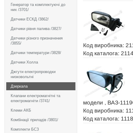
Генератор та комплектуючі до
них /3701/
Датчики ЕСКД /3862/
Датчики рівня палива /3827/
Датчики різного призначения
/3855/
Код виробника: 2
Код каталога: 211
Датчики температури /3828/
Датчики Холла
Джгути електропроводки
низковольтні
Дзеркала
Клапани електромагнітні та
електромагніти /3741/
модели , ВАЗ-1119
Код виробника: 11
Клеми АКБ
Код каталога: 111
Комбінації приладів /3801/
Комплекти БСЗ