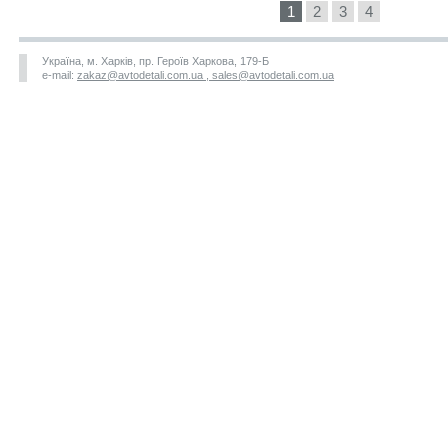
1
2
3
4
Україна, м. Харків, пр. Героїв Харкова, 179-Б
e-mail:
zakaz@avtodetali.com.ua , sales@avtodetali.com.ua