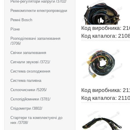
Реле-регулятори напруги /3702/
Ремкомплекти електропроводки
Ремні Bosch
Код виробника: 2
Різне
Код каталога: 210
Розподілювачі запалювання
/3706/
Свічки запалювання
Сигнали звукові /3721/
Система охолодження
Система паливна
Код виробника: 2
Склоочисники /5205/
Код каталога: 211
Склопідйомники /3781/
Спідометри /3802/
Стартери та комплектуючі до
них /3708/