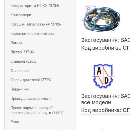
Комутатори та ЕПХХ /3734/
Контролери
Котушки запалювання /3705/
Крильчатки вентилятора
Застосування: ВА
Лампи
Код виробника: С
Ліхтарі /3716/
Омивачі /5208/
Опалювачі
Опори додаткові /3729/
Покажчики
Застосування: ВАЗ
Провода високовольтні
все модели
Пуско- зарядні пристрої,
Код виробника: С
перетворювачі напруги /3759/
Реле