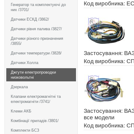
Код виробника: Е
Генератор та комплектуючі до
них /3701/
Датчики ЕСКД /3862/
Датчики рівня палива /3827/
Датчики різного призначения
/3855/
Застосування: ВАЗ
Датчики температури /3828/
Код виробника: С
Датчики Холла
Джгути електропроводки
низковольтні
Дзеркала
Клапани електромагнітні та
електромагніти /3741/
Застосування: ВАЗ
Клеми АКБ
все модели
Комбінації приладів /3801/
Код виробника: С
Комплекти БСЗ