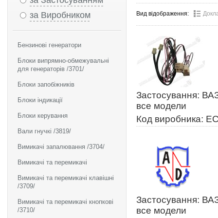
за Застосуванням
за Виробником
Вид відображення:
Докл
Бензинові генератори
Блоки випрямно-обмежувальні
для генераторів /3701/
Блоки запобіжників
Застосування: ВАЗ
Блоки індикації
все модели
Блоки керування
Код виробника: Е
Вали гнучкі /3819/
Вимикачі запалювання /3704/
Вимикачі та перемикачі
Вимикачі та перемикачі клавішні
/3709/
Застосування: ВАЗ
Вимикачі та перемикачі кнопкові
все модели
/3710/