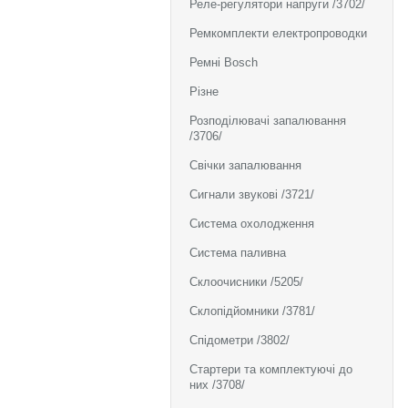
Реле-регулятори напруги /3702/
Ремкомплекти електропроводки
Ремні Bosch
Різне
Розподілювачі запалювання
/3706/
Свічки запалювання
Сигнали звукові /3721/
Система охолодження
Система паливна
Склоочисники /5205/
Склопідйомники /3781/
Спідометри /3802/
Стартери та комплектуючі до
них /3708/