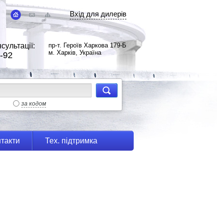
Вхід для дилерів
сультації:
пр-т. Героїв Харкова 179-Б
м. Харків, Україна
-92
за кодом
такти
Тех. підтримка