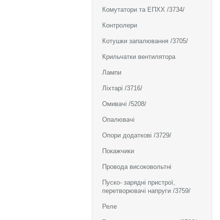
Комутатори та ЕПХХ /3734/
Контролери
Котушки запалювання /3705/
Крильчатки вентилятора
Лампи
Ліхтарі /3716/
Омивачі /5208/
Опалювачі
Опори додаткові /3729/
Покажчики
Провода високовольтні
Пуско- зарядні пристрої,
перетворювачі напруги /3759/
Реле