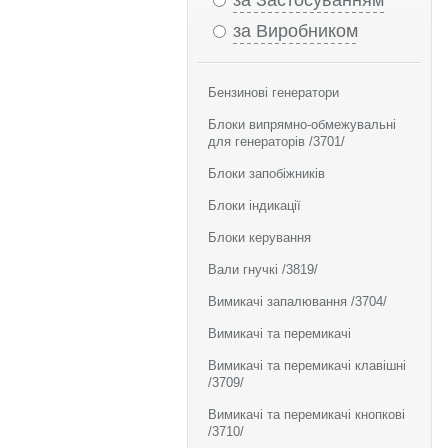
за Застосуванням
за Виробником
Бензинові генератори
Блоки випрямно-обмежувальні
для генераторів /3701/
Блоки запобіжників
Блоки індикації
Блоки керування
Вали гнучкі /3819/
Вимикачі запалювання /3704/
Вимикачі та перемикачі
Вимикачі та перемикачі клавішні
/3709/
Вимикачі та перемикачі кнопкові
/3710/