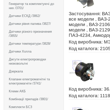
Генератор та комплектуючі до
них /3701/
Застосування: ВАЗ
Датчики ЕСКД /3862/
все модели , ВАЗ-
Датчики рівня палива /3827/
модели , ВАЗ-2106
модели , ВАЗ-2129
Датчики різного призначения
ПАЗ-4234, Амкодо
/3855/
Код виробника: М
Датчики температури /3828/
Код каталога: 210
Датчики Холла
Джгути електропроводки
низковольтні
Дзеркала
Клапани електромагнітні та
електромагніти /3741/
Код виробника: 36
Клеми АКБ
Код каталога: 111
Комбінації приладів /3801/
Комплекти БСЗ