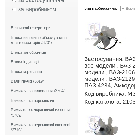
за Застосуванням
за Виробником
Вид відображення:
Докл
Бензинові генератори
Блоки випрямно-обмежувальні
для генераторів /3701/
Блоки запобіжників
Застосування: ВАЗ
Блоки індикації
все модели , ВАЗ-
модели , ВАЗ-2106
Блоки керування
модели , ВАЗ-2129
Вали гнучкі /3819/
ПАЗ-4234, Амкодо
Вимикачі запалювання /3704/
Код виробника: М
Вимикачі та перемикачі
Код каталога: 210
Вимикачі та перемикачі клавішні
/3709/
Вимикачі та перемикачі кнопкові
/3710/