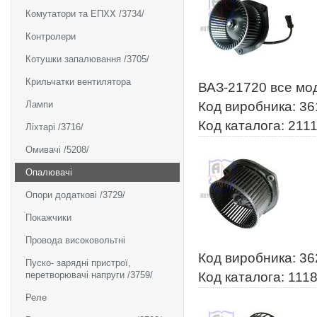
Комутатори та ЕПХХ /3734/
Контролери
Котушки запалювання /3705/
Крильчатки вентилятора
ВАЗ-21720 все мо
Лампи
Код виробника: 3
Код каталога: 211
Ліхтарі /3716/
Омивачі /5208/
Опалювачі
Опори додаткові /3729/
Покажчики
Провода високовольтні
Код виробника: 3
Пуско- зарядні пристрої,
перетворювачі напруги /3759/
Код каталога: 111
Реле