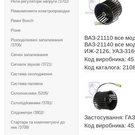
Реле-регулятори напруги /3702/
Ремкомплекти електропроводки
Ремні Bosch
Різне
ВАЗ-21110 все мод
Розподілювачі запалювання
ВАЗ-21140 все мод
/3706/
ИЖ-2126, УАЗ-316
Свічки запалювання
Код виробника: 45
Сигнали звукові /3721/
Код каталога: 210
Система охолодження
Система паливна
Склоочисники /5205/
Склопідйомники /3781/
Спідометри /3802/
Застосування: ГАЗ
Стартери та комплектуючі до
Код виробника: 45
них /3708/