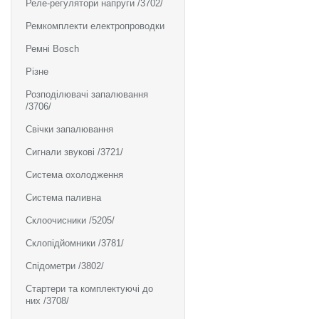
Реле-регулятори напруги /3702/
Ремкомплекти електропроводки
Ремні Bosch
Різне
Розподілювачі запалювання
/3706/
Свічки запалювання
Сигнали звукові /3721/
Система охолодження
Система паливна
Склоочисники /5205/
Склопідйомники /3781/
Спідометри /3802/
Стартери та комплектуючі до
них /3708/