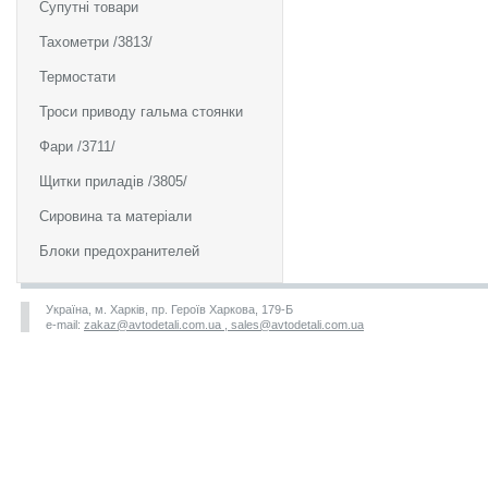
Супутні товари
Тахометри /3813/
Термостати
Троси приводу гальма стоянки
Фари /3711/
Щитки приладів /3805/
Сировина та матеріали
Блоки предохранителей
Україна, м. Харків, пр. Героїв Харкова, 179-Б
e-mail:
zakaz@avtodetali.com.ua , sales@avtodetali.com.ua