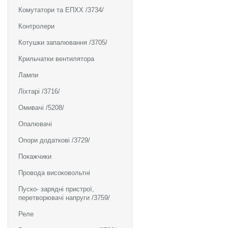
Комутатори та ЕПХХ /3734/
Контролери
Котушки запалювання /3705/
Крильчатки вентилятора
Лампи
Ліхтарі /3716/
Омивачі /5208/
Опалювачі
Опори додаткові /3729/
Покажчики
Провода високовольтні
Пуско- зарядні пристрої,
перетворювачі напруги /3759/
Реле