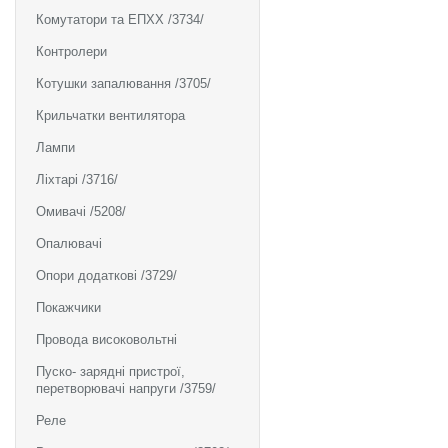
Комутатори та ЕПХХ /3734/
Контролери
Котушки запалювання /3705/
Крильчатки вентилятора
Лампи
Ліхтарі /3716/
Омивачі /5208/
Опалювачі
Опори додаткові /3729/
Покажчики
Провода високовольтні
Пуско- зарядні пристрої,
перетворювачі напруги /3759/
Реле