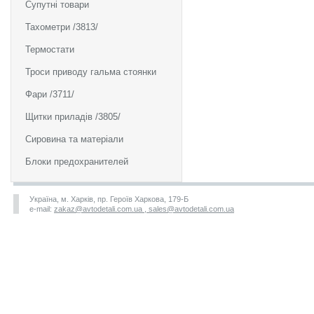
Супутні товари
Тахометри /3813/
Термостати
Троси приводу гальма стоянки
Фари /3711/
Щитки приладів /3805/
Сировина та матеріали
Блоки предохранителей
Україна, м. Харків, пр. Героїв Харкова, 179-Б
e-mail:
zakaz@avtodetali.com.ua , sales@avtodetali.com.ua