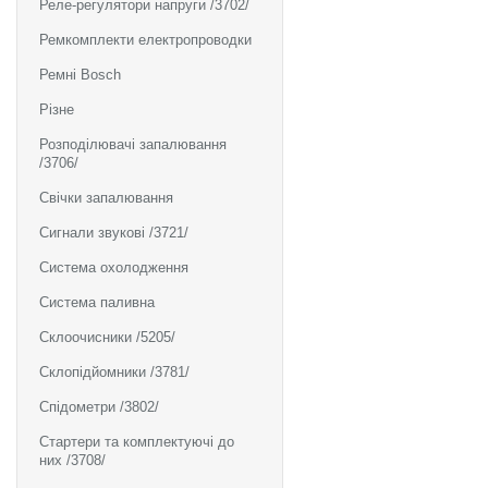
Реле-регулятори напруги /3702/
Ремкомплекти електропроводки
Ремні Bosch
Різне
Розподілювачі запалювання
/3706/
Свічки запалювання
Сигнали звукові /3721/
Система охолодження
Система паливна
Склоочисники /5205/
Склопідйомники /3781/
Спідометри /3802/
Стартери та комплектуючі до
них /3708/