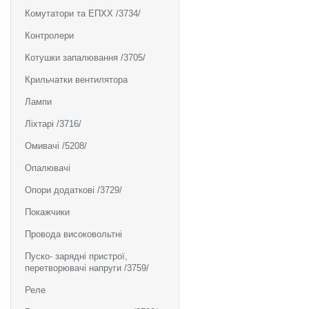
Комутатори та ЕПХХ /3734/
Контролери
Котушки запалювання /3705/
Крильчатки вентилятора
Лампи
Ліхтарі /3716/
Омивачі /5208/
Опалювачі
Опори додаткові /3729/
Покажчики
Провода високовольтні
Пуско- зарядні пристрої,
перетворювачі напруги /3759/
Реле