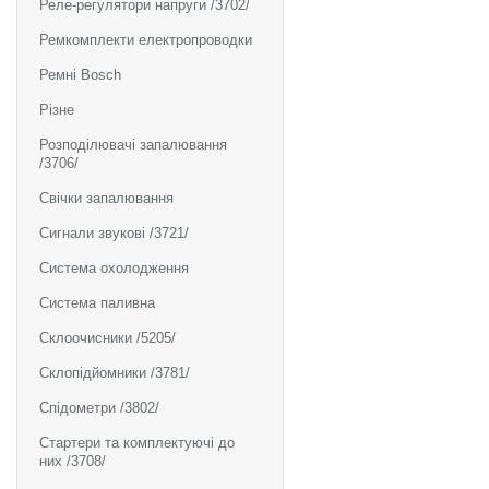
Реле-регулятори напруги /3702/
Ремкомплекти електропроводки
Ремні Bosch
Різне
Розподілювачі запалювання
/3706/
Свічки запалювання
Сигнали звукові /3721/
Система охолодження
Система паливна
Склоочисники /5205/
Склопідйомники /3781/
Спідометри /3802/
Стартери та комплектуючі до
них /3708/