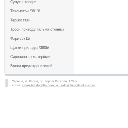
Супутні товари
Тахометри /3813/
Термостати
Троси приводу гальма стоянки
Фари /3711/
Щитки приладів /3805/
Сировина та матеріали
Блоки предохранителей
Україна, м. Харків, пр. Героїв Харкова, 179-Б
e-mail:
zakaz@avtodetali.com.ua , sales@avtodetali.com.ua