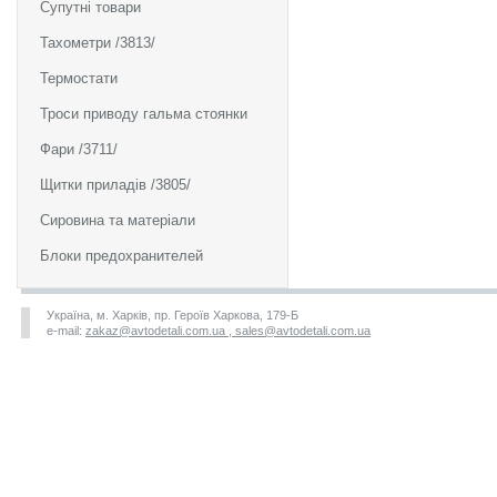
Супутні товари
Тахометри /3813/
Термостати
Троси приводу гальма стоянки
Фари /3711/
Щитки приладів /3805/
Сировина та матеріали
Блоки предохранителей
Україна, м. Харків, пр. Героїв Харкова, 179-Б
e-mail:
zakaz@avtodetali.com.ua , sales@avtodetali.com.ua