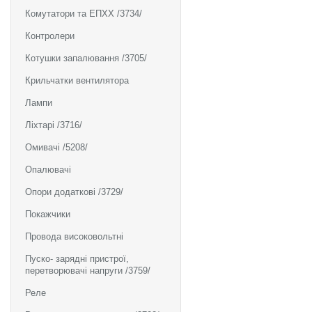
Комутатори та ЕПХХ /3734/
Контролери
Котушки запалювання /3705/
Крильчатки вентилятора
Лампи
Ліхтарі /3716/
Омивачі /5208/
Опалювачі
Опори додаткові /3729/
Покажчики
Провода високовольтні
Пуско- зарядні пристрої,
перетворювачі напруги /3759/
Реле