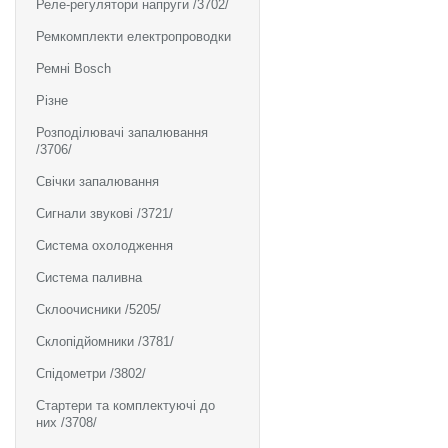
Реле-регулятори напруги /3702/
Ремкомплекти електропроводки
Ремні Bosch
Різне
Розподілювачі запалювання
/3706/
Свічки запалювання
Сигнали звукові /3721/
Система охолодження
Система паливна
Склоочисники /5205/
Склопідйомники /3781/
Спідометри /3802/
Стартери та комплектуючі до
них /3708/