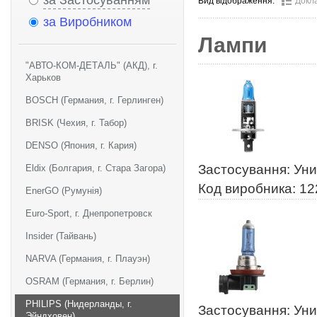
за Застосуванням
Вид відображення:
Докл
за Виробником
Лампи
"АВТО-КОМ-ДЕТАЛЬ" (АКД), г.
Харьков
BOSCH (Германия, г. Герлинген)
BRISK (Чехия, г. Табор)
DENSO (Япония, г. Кария)
Застосування: Ун
Eldix (Болгария, г. Стара Загора)
Код виробника: 1
EnerGO (Румунія)
Euro-Sport, г. Днепропетровск
Insider (Тайвань)
NARVA (Германия, г. Плауэн)
OSRAM (Германия, г. Берлин)
PHILIPS (Нидерланды, г.
Застосування: Ун
Эйндховен)