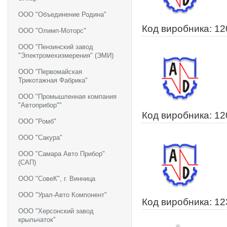
ООО "Объединение Родина"
Код виробника: 1
ООО "Олимп-Моторс"
ООО "Пензинский завод
"Электромехизмерения" (ЭМИ)
ООО "Первомайская
Трикотажная Фабрика"
ООО "Промышленная компания
"Автоприбор""
Код виробника: 1
ООО "Ромб"
ООО "Сакура"
ООО "Самара Авто Прибор"
(САП)
ООО "СовеК", г. Винница
ООО "Урал-Авто Компонент"
Код виробника: 1
ООО "Херсонский завод
крыльчаток"