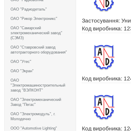
ОАО "Радиодеталь"
ОАО "Рикор Электроникс"
Застосування: Ун
Код виробника: 
ОАО "Самарский
электромеханический завод"
(СЭМЗ)
ОАО "Ставровский завод
автотракторного оборудования"
ОАО "Утес"
ОАО "Экран"
Код виробника: 1
ОАО
"Электромашиностроительный
завод "ВЭЛКОНТ"
ОАО "Электромеханический
Завод "Пегас"
ОАО "Электромодуль", г.
Молодечно
Код виробника: 1
ООО "Automotive Lighting"