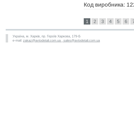
Код виробника: 1
1
2
3
4
5
6
Україна, м. Харків, пр. Героїв Харкова, 179-Б
e-mail:
zakaz@avtodetali.com.ua , sales@avtodetali.com.ua