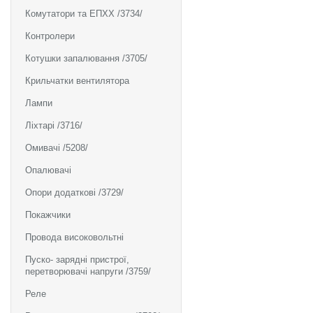
Комутатори та ЕПХХ /3734/
Контролери
Котушки запалювання /3705/
Крильчатки вентилятора
Лампи
Ліхтарі /3716/
Омивачі /5208/
Опалювачі
Опори додаткові /3729/
Покажчики
Провода високовольтні
Пуско- зарядні пристрої,
перетворювачі напруги /3759/
Реле