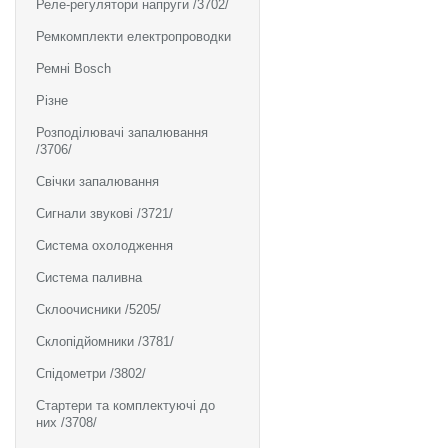
Реле-регулятори напруги /3702/
Ремкомплекти електропроводки
Ремні Bosch
Різне
Розподілювачі запалювання
/3706/
Свічки запалювання
Сигнали звукові /3721/
Система охолодження
Система паливна
Склоочисники /5205/
Склопідйомники /3781/
Спідометри /3802/
Стартери та комплектуючі до
них /3708/