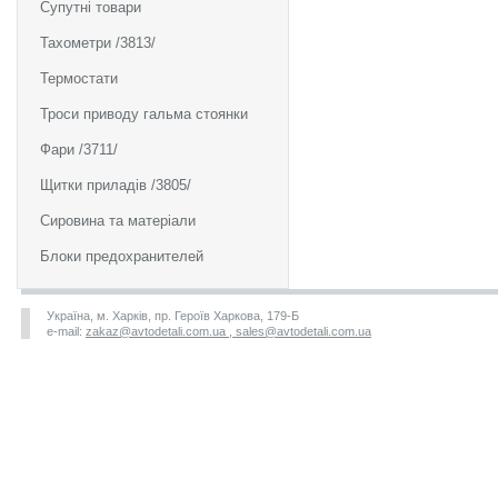
Супутні товари
Тахометри /3813/
Термостати
Троси приводу гальма стоянки
Фари /3711/
Щитки приладів /3805/
Сировина та матеріали
Блоки предохранителей
Україна, м. Харків, пр. Героїв Харкова, 179-Б
e-mail:
zakaz@avtodetali.com.ua , sales@avtodetali.com.ua