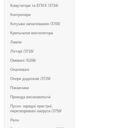
Комутатори та ЕПХХ /3734/
Контролери
Котушки запалювання /3705/
Крильчатки вентилятора
Лампи
Ліхтарі /3716/
Омивачі /5208/
Опалювачі
Опори додаткові /3729/
Покажчики
Провода високовольтні
Пуско- зарядні пристрої,
перетворювачі напруги /3759/
Реле