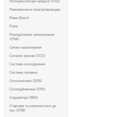
Реле-регулятори напруги /3702/
Ремкомплекти електропроводки
Ремні Bosch
Різне
Розподілювачі запалювання
/3706/
Свічки запалювання
Сигнали звукові /3721/
Система охолодження
Система паливна
Склоочисники /5205/
Склопідйомники /3781/
Спідометри /3802/
Стартери та комплектуючі до
них /3708/