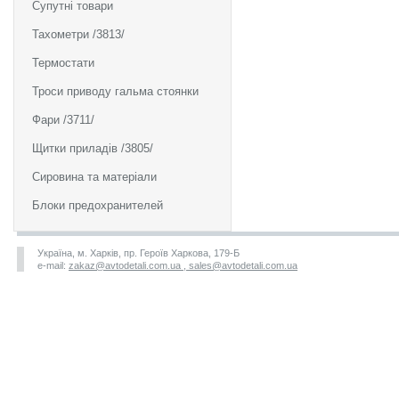
Супутні товари
Тахометри /3813/
Термостати
Троси приводу гальма стоянки
Фари /3711/
Щитки приладів /3805/
Сировина та матеріали
Блоки предохранителей
Україна, м. Харків, пр. Героїв Харкова, 179-Б
e-mail:
zakaz@avtodetali.com.ua , sales@avtodetali.com.ua