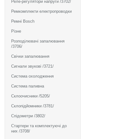
Реле-регулятори напруги /3702/
Ремкомплекти електропроводки
Ремні Bosch
Різне
Розподілювачі запалювання
/3706/
Свічки запалювання
Сигнали звукові /3721/
Система охолодження
Система паливна
Склоочисники /5205/
Склопідйомники /3781/
Спідометри /3802/
Стартери та комплектуючі до
них /3708/