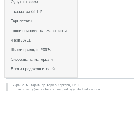
Супутні товари
Тахометри /3813/
Термостати
Троси приводу гальма стоянки
Фари /3711/
Щитки приладів /3805/
Сировина та матеріали
Блоки предохранителей
Україна, м. Харків, пр. Героїв Харкова, 179-Б
e-mail:
zakaz@avtodetali.com.ua , sales@avtodetali.com.ua