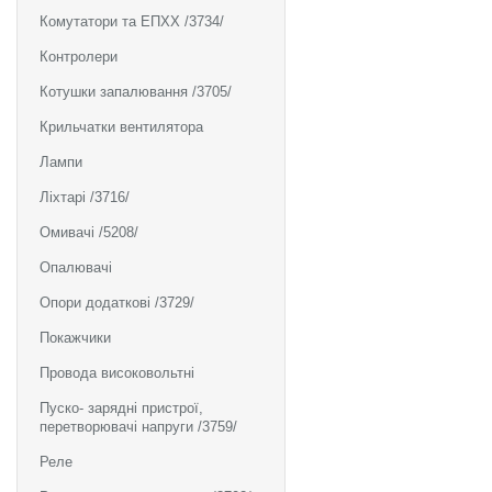
Комутатори та ЕПХХ /3734/
Контролери
Котушки запалювання /3705/
Крильчатки вентилятора
Лампи
Ліхтарі /3716/
Омивачі /5208/
Опалювачі
Опори додаткові /3729/
Покажчики
Провода високовольтні
Пуско- зарядні пристрої,
перетворювачі напруги /3759/
Реле