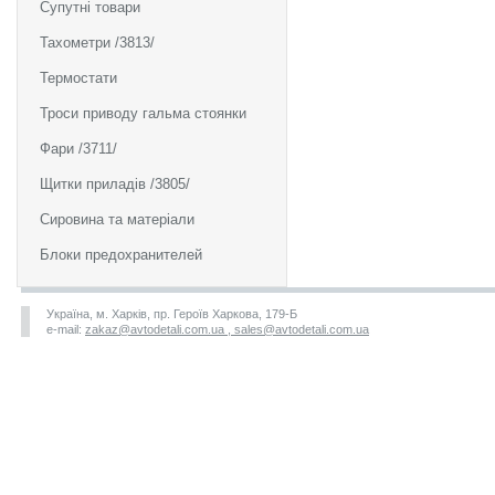
Супутні товари
Тахометри /3813/
Термостати
Троси приводу гальма стоянки
Фари /3711/
Щитки приладів /3805/
Сировина та матеріали
Блоки предохранителей
Україна, м. Харків, пр. Героїв Харкова, 179-Б
e-mail:
zakaz@avtodetali.com.ua , sales@avtodetali.com.ua