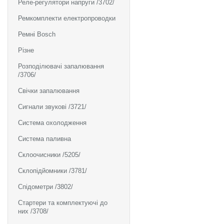
Реле-регулятори напруги /3702/
Ремкомплекти електропроводки
Ремні Bosch
Різне
Розподілювачі запалювання
/3706/
Свічки запалювання
Сигнали звукові /3721/
Система охолодження
Система паливна
Склоочисники /5205/
Склопідйомники /3781/
Спідометри /3802/
Стартери та комплектуючі до
них /3708/