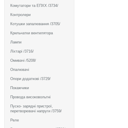
Комутатори та ЕПХХ /3734/
Контролери
Котушки запалювання /3705/
Крильчатки вентилятора
Лампи
Ліхтарі /3716/
Омивачі /5208/
Опалювачі
Опори додаткові /3729/
Покажчики
Провода високовольтні
Пуско- зарядні пристрої,
перетворювачі напруги /3759/
Реле