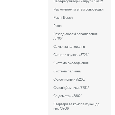
Реле-регулятори напруги /3702/
Ремкомплекти електропроводки
Ремні Bosch
Різне
Розподілювачі запалювання
/3706/
Свічки запалювання
Сигнали звукові /3721/
Система охолодження
Система паливна
Склоочисники /5205/
Склопідйомники /3781/
Спідометри /3802/
Стартери та комплектуючі до
них /3708/