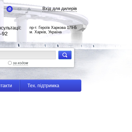
Вхід для дилерів
сультації:
пр-т. Героїв Харкова 179-Б
м. Харків, Україна
-92
за кодом
такти
Тех. підтримка