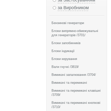
за Застосуванням
за Виробником
Бензинові генератори
Блоки випрямно-обмежувальні
для генераторів /3701/
Блоки запобіжників
Блоки індикації
Блоки керування
Вали гнучкі /3819/
Вимикачі запалювання /3704/
Вимикачі та перемикачі
Вимикачі та перемикачі клавішні
/3709/
Вимикачі та перемикачі кнопкові
/3710/