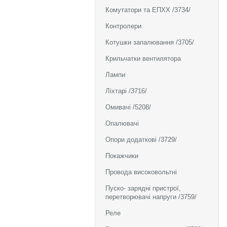
Комутатори та ЕПХХ /3734/
Контролери
Котушки запалювання /3705/
Крильчатки вентилятора
Лампи
Ліхтарі /3716/
Омивачі /5208/
Опалювачі
Опори додаткові /3729/
Покажчики
Провода високовольтні
Пуско- зарядні пристрої,
перетворювачі напруги /3759/
Реле