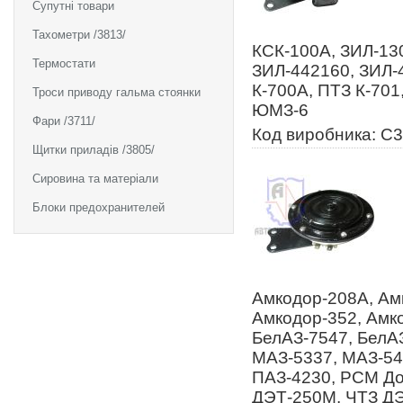
Супутні товари
Тахометри /3813/
КСК-100А, ЗИЛ-130
Термостати
ЗИЛ-442160, ЗИЛ-
К-700А, ПТЗ К-701
Троси приводу гальма стоянки
ЮМЗ-6
Фари /3711/
Код виробника: С3
Щитки приладів /3805/
Сировина та матеріали
Блоки предохранителей
Амкодор-208А, Ам
Амкодор-352, Амк
БелАЗ-7547, БелАЗ
МАЗ-5337, МАЗ-54
ПАЗ-4230, РСМ До
ДЭТ-250М, ЧТЗ ДЭ