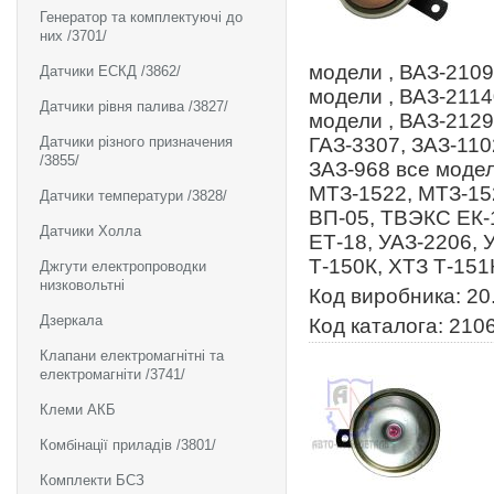
Генератор та комплектуючі до
них /3701/
модели , ВАЗ-2109
Датчики ЕСКД /3862/
модели , ВАЗ-2114
Датчики рівня палива /3827/
модели , ВАЗ-2129
Датчики різного призначения
ГАЗ-3307, ЗАЗ-110
/3855/
ЗАЗ-968 все модел
МТЗ-1522, МТЗ-15
Датчики температури /3828/
ВП-05, ТВЭКС ЕК-
Датчики Холла
ЕТ-18, УАЗ-2206, 
Т-150К, ХТЗ Т-151
Джгути електропроводки
низковольтні
Код виробника: 20
Дзеркала
Код каталога: 210
Клапани електромагнітні та
електромагніти /3741/
Клеми АКБ
Комбінації приладів /3801/
Комплекти БСЗ