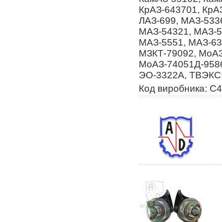
КрАЗ-643701, КрАЗ
ЛАЗ-699, МАЗ-533
МАЗ-54321, МАЗ-5
МАЗ-5551, МАЗ-63
МЗКТ-79092, МоАЗ
МоАЗ-74051Д-9586
ЭО-3322А, ТВЭКС 
Код виробника: С