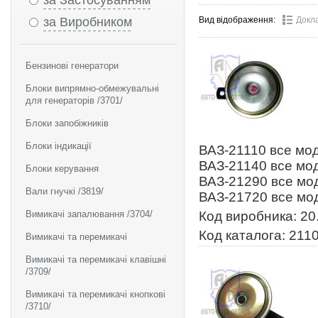
за Застосуванням
за Виробником
Вид відображення:
Докл
Бензинові генератори
Блоки випрямно-обмежувальні
для генераторів /3701/
Блоки запобіжників
Блоки індикації
ВАЗ-21110 все мод
ВАЗ-21140 все мод
Блоки керування
ВАЗ-21290 все мод
Вали гнучкі /3819/
ВАЗ-21720 все мо
Вимикачі запалювання /3704/
Код виробника: 20
Код каталога: 211
Вимикачі та перемикачі
Вимикачі та перемикачі клавішні
/3709/
Вимикачі та перемикачі кнопкові
/3710/