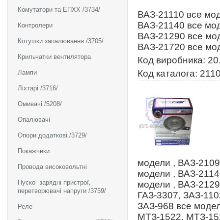
Комутатори та ЕПХХ /3734/
ВАЗ-21110 все мод
ВАЗ-21140 все мод
Контролери
ВАЗ-21290 все мод
Котушки запалювання /3705/
ВАЗ-21720 все мо
Крильчатки вентилятора
Код виробника: 20
Код каталога: 211
Лампи
Ліхтарі /3716/
Омивачі /5208/
Опалювачі
Опори додаткові /3729/
Покажчики
модели , ВАЗ-2109
Провода високовольтні
модели , ВАЗ-2114
Пуско- зарядні пристрої,
модели , ВАЗ-2129
перетворювачі напруги /3759/
ГАЗ-3307, ЗАЗ-110
ЗАЗ-968 все модел
Реле
МТЗ-1522, МТЗ-15