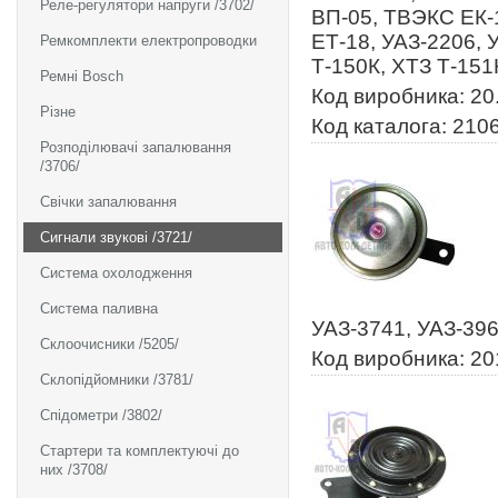
Реле-регулятори напруги /3702/
ВП-05, ТВЭКС ЕК-
ЕТ-18, УАЗ-2206, 
Ремкомплекти електропроводки
Т-150К, ХТЗ Т-151
Ремні Bosch
Код виробника: 20
Різне
Код каталога: 210
Розподілювачі запалювання
/3706/
Свічки запалювання
Сигнали звукові /3721/
Система охолодження
Система паливна
УАЗ-3741, УАЗ-39
Склоочисники /5205/
Код виробника: 20
Склопідйомники /3781/
Спідометри /3802/
Стартери та комплектуючі до
них /3708/