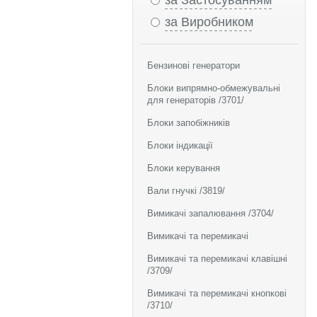
за Застосуванням
за Виробником
Бензинові генератори
Блоки випрямно-обмежувальні
для генераторів /3701/
Блоки запобіжників
Блоки індикації
Блоки керування
Вали гнучкі /3819/
Вимикачі запалювання /3704/
Вимикачі та перемикачі
Вимикачі та перемикачі клавішні
/3709/
Вимикачі та перемикачі кнопкові
/3710/