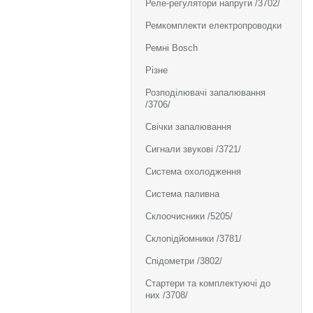
Реле-регулятори напруги /3702/
Ремкомплекти електропроводки
Ремні Bosch
Різне
Розподілювачі запалювання
/3706/
Свічки запалювання
Сигнали звукові /3721/
Система охолодження
Система паливна
Склоочисники /5205/
Склопідйомники /3781/
Спідометри /3802/
Стартери та комплектуючі до
них /3708/