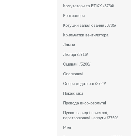
Комутатори та ЕПХХ /3734/
Контролери
Котушки запалювання /3705/
Крильчатки вентилятора
Лампи
Ліхтарі /3716/
Омивачі /5208/
Опалювачі
Опори додаткові /3729/
Покажчики
Провода високовольтні
Пуско- зарядні пристрої,
перетворювачі напруги /3759/
Реле