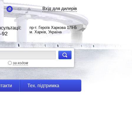
Вхід для дилерів
сультації:
пр-т. Героїв Харкова 179-Б
м. Харків, Україна
-92
за кодом
такти
Тех. підтримка