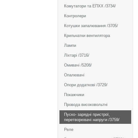
Комутатори та ЕПХХ /3734/
Контролери
Котушки запалювання /3705/
Крильчатки вентилятора
Лампи
Ліхтарі /3716/
Омивачі /5208/
Опалювачі
Опори додаткові /3729/
Покажчики
Провода високовольтні
Пуско- зарядні пристрої,
перетворювачі напруги /3759/
Реле