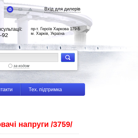
Вхід для дилерів
сультації:
пр-т. Героїв Харкова 179-Б
м. Харків, Україна
-92
за кодом
такти
Тех. підтримка
вачі напруги /3759/