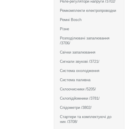
Реле-регулятори напруги /3702/
Ремкомплекти електропроводки
Ремні Bosch
Різне
Розподілювачі запалювання
/3706/
Свічки запалювання
Сигнали звукові /3721/
Система охолодження
Система паливна
Склоочисники /5205/
Склопідйомники /3781/
Спідометри /3802/
Стартери та комплектуючі до
них /3708/