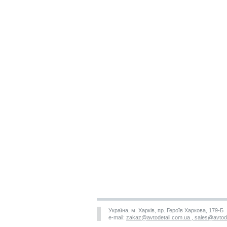
Україна, м. Харків, пр. Героїв Харкова, 179-Б
e-mail:
zakaz@avtodetali.com.ua , sales@avtod