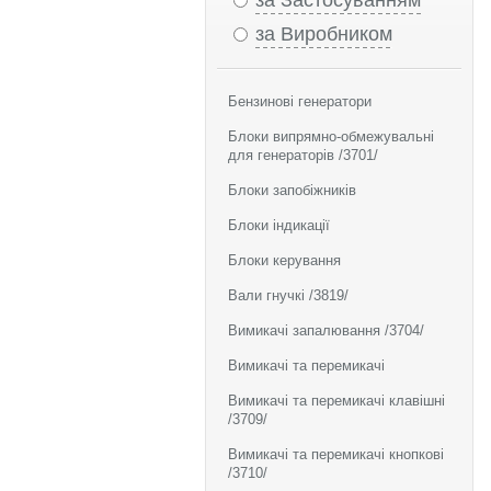
за Застосуванням
за Виробником
Бензинові генератори
Блоки випрямно-обмежувальні
для генераторів /3701/
Блоки запобіжників
Блоки індикації
Блоки керування
Вали гнучкі /3819/
Вимикачі запалювання /3704/
Вимикачі та перемикачі
Вимикачі та перемикачі клавішні
/3709/
Вимикачі та перемикачі кнопкові
/3710/