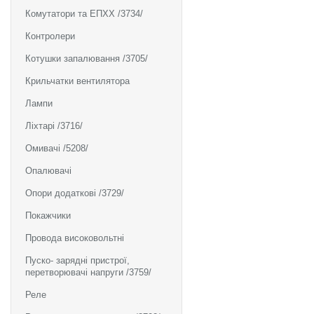
Комутатори та ЕПХХ /3734/
Контролери
Котушки запалювання /3705/
Крильчатки вентилятора
Лампи
Ліхтарі /3716/
Омивачі /5208/
Опалювачі
Опори додаткові /3729/
Покажчики
Провода високовольтні
Пуско- зарядні пристрої,
перетворювачі напруги /3759/
Реле