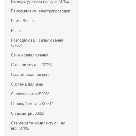
Реле-регулятори напруги /3702/
Ремкомплекти електропроводки
Ремні Bosch
Різне
Розподілювачі запалювання
/3706/
Свічки запалювання
Сигнали звукові /3721/
Система охолодження
Система паливна
Склоочисники /5205/
Склопідйомники /3781/
Спідометри /3802/
Стартери та комплектуючі до
них /3708/