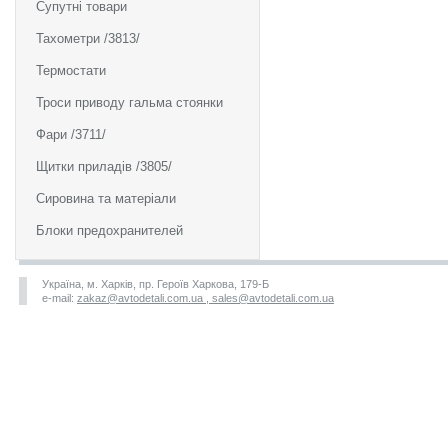
Супутні товари
Тахометри /3813/
Термостати
Троси приводу гальма стоянки
Фари /3711/
Щитки приладів /3805/
Сировина та матеріали
Блоки предохранителей
Україна, м. Харків, пр. Героїв Харкова, 179-Б
e-mail:
zakaz@avtodetali.com.ua , sales@avtodetali.com.ua