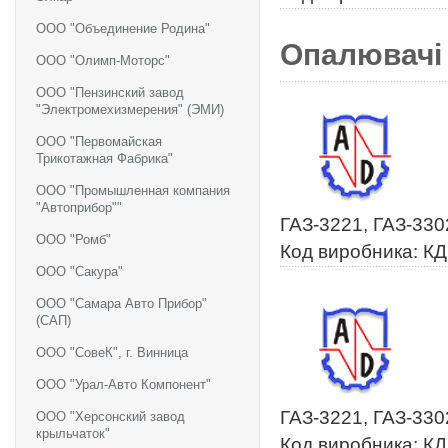
ООО "Объединение Родина"
Опалювачі
ООО "Олимп-Моторс"
ООО "Пензинский завод
"Электромехизмерения" (ЭМИ)
ООО "Первомайская
Трикотажная Фабрика"
ООО "Промышленная компания
"Автоприбор""
ГАЗ-3221, ГАЗ-330
ООО "Ромб"
Код виробника: К
ООО "Сакура"
ООО "Самара Авто Прибор"
(САП)
ООО "СовеК", г. Винница
ООО "Урал-Авто Компонент"
ГАЗ-3221, ГАЗ-330
ООО "Херсонский завод
крыльчаток"
Код виробника: К