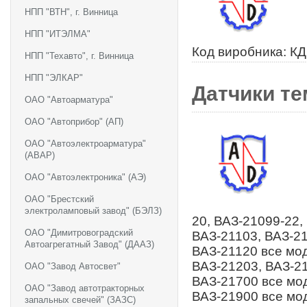
НПП "ВТН", г. Винница
НПП "ИТЭЛМА"
Код виробника: К
НПП "Техавто", г. Винница
НПП "ЭЛКАР"
Датчики те
ОАО "Автоарматура"
ОАО "Автоприбор" (АП)
ОАО "Автоэлектроарматура"
(АВАР)
ОАО "Автоэлектроника" (АЭ)
ОАО "Брестский
электроламповый завод" (БЭЛЗ)
20, ВАЗ-21099-22,
ОАО "Димитровоградский
ВАЗ-21103, ВАЗ-21
Автоагрегатный Завод" (ДААЗ)
ВАЗ-21120 все мод
ВАЗ-21203, ВАЗ-21
ОАО "Завод Автосвет"
ВАЗ-21700 все мод
ОАО "Завод автотракторных
ВАЗ-21900 все мо
запальных свечей" (ЗАЗС)