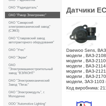
ОАО "Радиодеталь"
Датчики ЕС
ОАО "Рикор Электроникс"
ОАО "Самарский
электромеханический завод"
(СЭМЗ)
ОАО "Ставровский завод
автотракторного оборудования"
Daewoo Sens, ВАЗ-
ОАО "Утес"
модели , ВАЗ-2108
ОАО "Экран"
модели , ВАЗ-2110
ОАО
модели , ВАЗ-2114
"Электромашиностроительный
модели , ВАЗ-2121
завод "ВЭЛКОНТ"
модели , ВАЗ-2170
ОАО "Электромеханический
модели, ЗАЗ-1103 
Завод "Пегас"
Код виробника: 2
ОАО "Электромодуль", г.
Молодечно
ООО "Automotive Lighting"