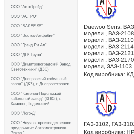
ООО "АвтоТрейд"
ООО "АСТРО"
ООО "ВАЛЕЕ-95"
Daewoo Sens, ВАЗ-
модели , ВАЗ-2108
ООО "Восток-Амфибия"
модели , ВАЗ-2110
ООО "Гранд Ри Ал"
модели , ВАЗ-2114
модели , ВАЗ-2121
ООО "ДГК Групп"
модели , ВАЗ-2170
ООО "Димитровоградский Завод
модели, ЗАЗ-1103 
Светотехники" (ДЗС)
Код виробника: К
ООО "Днепровский кабельный
завод" (ДКЗ), г. Днепропетровск
ООО "Каменец-Подольский
кабельный завод" (КПКЗ), г.
Каменец-Подольский
ООО "Лого-Д"
ООО "Научно- производственное
ГАЗ-3102, ГАЗ-310
предприятие Автоэлектроника-
Код виробника: Н
Элкар "