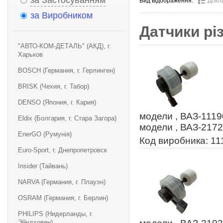
за Застосуванням
Вид відображення:
Докл
за Виробником
Датчики рі
"АВТО-КОМ-ДЕТАЛЬ" (АКД), г.
Харьков
BOSCH (Германия, г. Герлинген)
BRISK (Чехия, г. Табор)
DENSO (Япония, г. Кария)
модели , ВАЗ-1119
Eldix (Болгария, г. Стара Загора)
модели , ВАЗ-2172
EnerGO (Румунія)
Код виробника: 11
Euro-Sport, г. Днепропетровск
Insider (Тайвань)
NARVA (Германия, г. Плауэн)
OSRAM (Германия, г. Берлин)
PHILIPS (Нидерланды, г.
Эйндховен)