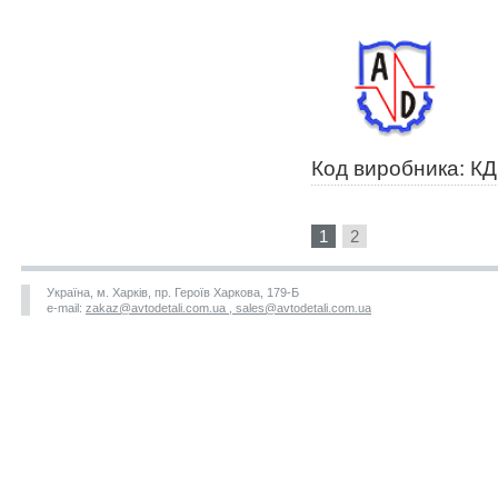
Код виробника: К
1
2
Україна, м. Харків, пр. Героїв Харкова, 179-Б
e-mail:
zakaz@avtodetali.com.ua , sales@avtodetali.com.ua