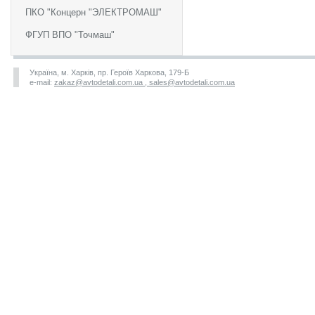
ПКО "Концерн "ЭЛЕКТРОМАШ"
ФГУП ВПО "Точмаш"
Україна, м. Харків, пр. Героїв Харкова, 179-Б
e-mail:
zakaz@avtodetali.com.ua , sales@avtodetali.com.ua