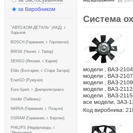
за Застосуванням
Вид відображення:
Докл
за Виробником
Система о
"АВТО-КОМ-ДЕТАЛЬ" (АКД), г.
Харьков
BOSCH (Германия, г. Герлинген)
BRISK (Чехия, г. Табор)
DENSO (Япония, г. Кария)
модели , ВАЗ-2104
Eldix (Болгария, г. Стара Загора)
модели , ВАЗ-2107
EnerGO (Румунія)
модели , ВАЗ-2109
модели , ВАЗ-2112
Euro-Sport, г. Днепропетровск
модели , ВАЗ-2115
Insider (Тайвань)
все модели, ЗАЗ-1
NARVA (Германия, г. Плауэн)
Код виробника: 2
OSRAM (Германия, г. Берлин)
PHILIPS (Нидерланды, г.
Эйндховен)