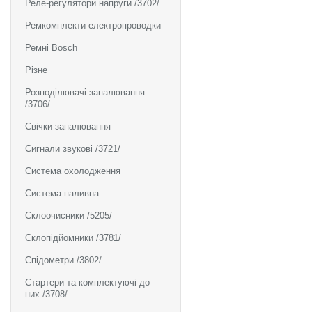
Реле-регулятори напруги /3702/
Ремкомплекти електропроводки
Ремні Bosch
Різне
Розподілювачі запалювання
/3706/
Свічки запалювання
Сигнали звукові /3721/
Система охолодження
Система паливна
Склоочисники /5205/
Склопідйомники /3781/
Спідометри /3802/
Стартери та комплектуючі до
них /3708/