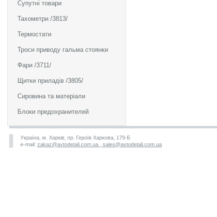
Супутні товари
Тахометри /3813/
Термостати
Троси приводу гальма стоянки
Фари /3711/
Щитки приладів /3805/
Сировина та матеріали
Блоки предохранителей
Україна, м. Харків, пр. Героїв Харкова, 179-Б
e-mail:
zakaz@avtodetali.com.ua , sales@avtodetali.com.ua