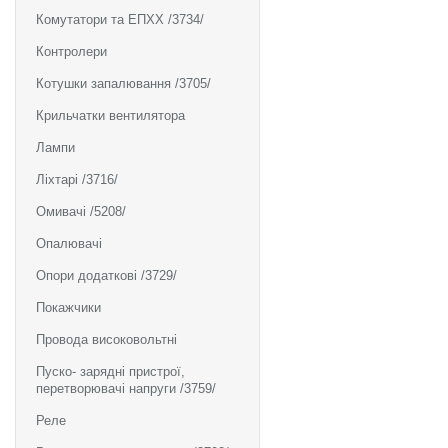
Комутатори та ЕПХХ /3734/
Контролери
Котушки запалювання /3705/
Крильчатки вентилятора
Лампи
Ліхтарі /3716/
Омивачі /5208/
Опалювачі
Опори додаткові /3729/
Покажчики
Провода високовольтні
Пуско- зарядні пристрої,
перетворювачі напруги /3759/
Реле