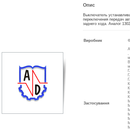
Опис
Выключатель устанавливае
переключения передач ав
заднего хода. Аналог 130
Виробник
Ф
А
,
м
В
м
Г
Г
Г
К
К
К
К
М
Застосування
М
М
М
М
М
М