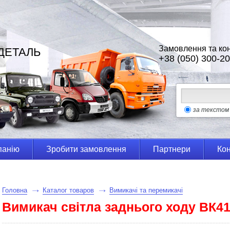
Замовлення та кон
ДЕТАЛЬ
+38 (050) 300-20
за текстом
панію
Зробити замовлення
Партнери
Кон
Головна
Каталог товаров
Вимикачі та перемикачі
Вимикач світла заднього ходу ВК4