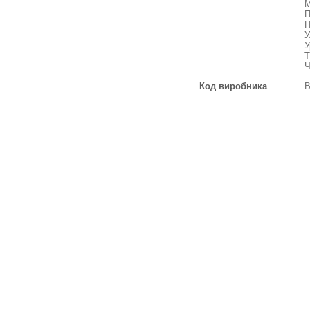
М
П
Н
У
У
Т
Ч
Код виробника
В