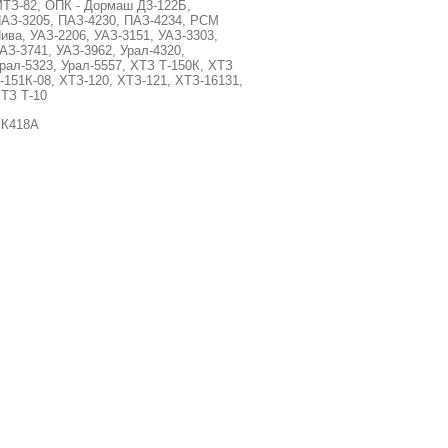
ТЗ-82, ОПК - Дормаш Д3-122Б,
АЗ-3205, ПАЗ-4230, ПАЗ-4234, РСМ
ива, УАЗ-2206, УАЗ-3151, УАЗ-3303,
АЗ-3741, УАЗ-3962, Урал-4320,
рал-5323, Урал-5557, ХТЗ Т-150К, ХТЗ
-151К-08, ХТЗ-120, ХТЗ-121, ХТЗ-16131,
ТЗ Т-10
К418А