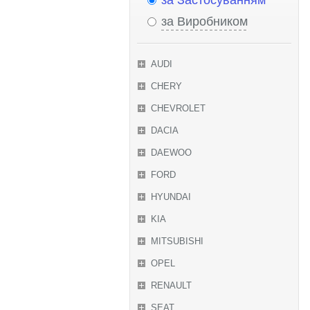
за Застосуванням
за Виробником
AUDI
CHERY
CHEVROLET
DACIA
DAEWOO
FORD
HYUNDAI
KIA
MITSUBISHI
OPEL
RENAULT
SEAT