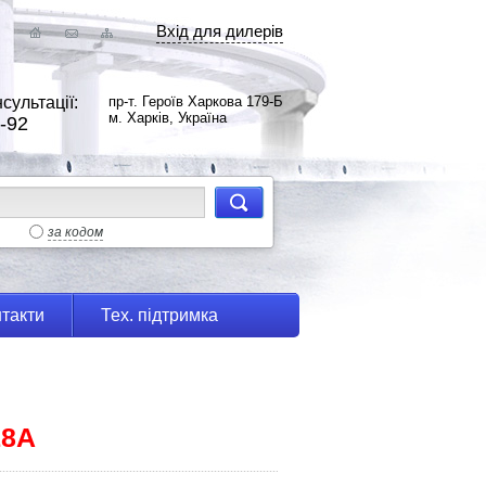
Вхід для дилерів
сультації:
пр-т. Героїв Харкова 179-Б
м. Харків, Україна
-92
за кодом
такти
Тех. підтримка
18А