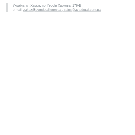
Україна, м. Харків, пр. Героїв Харкова, 179-Б
e-mail:
zakaz@avtodetali.com.ua , sales@avtodetali.com.ua