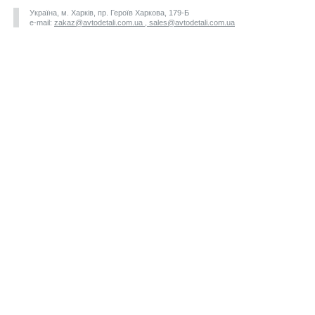
Україна, м. Харків, пр. Героїв Харкова, 179-Б
e-mail:
zakaz@avtodetali.com.ua , sales@avtodetali.com.ua