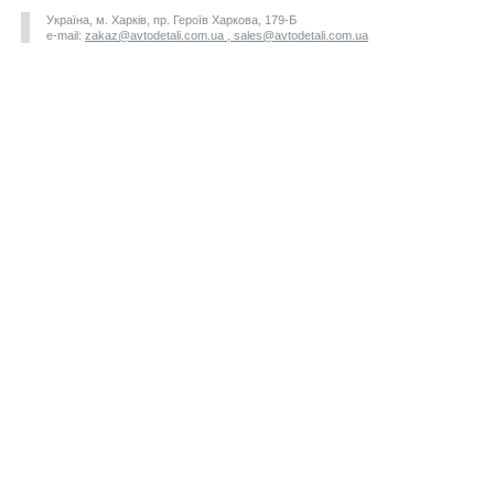
Україна, м. Харків, пр. Героїв Харкова, 179-Б
e-mail:
zakaz@avtodetali.com.ua , sales@avtodetali.com.ua