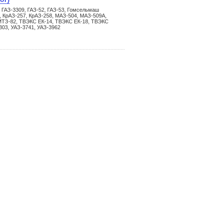
 ГАЗ-3309, ГАЗ-52, ГАЗ-53, Гомсельмаш
, КрАЗ-257, КрАЗ-258, МАЗ-504, МАЗ-509А,
МТЗ-82, ТВЭКС ЕК-14, ТВЭКС ЕК-18, ТВЭКС
303, УАЗ-3741, УАЗ-3962