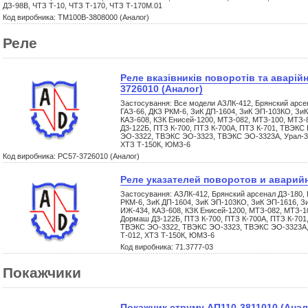
ДЗ-98В, ЧТЗ Т-10, ЧТЗ Т-170, ЧТЗ Т-170М.01
Код виробника: ТМ100В-3808000 (Аналог)
Реле
Реле вказівників поворотів та аварійн
3726010 (Аналог)
Застосування: Все модели АЗЛК-412, Брянский арсена
ГАЗ-66, ДКЗ РКМ-6, ЗиК ДП-1604, ЗиК ЭП-103КО, ЗиК
КАЗ-608, КЗК Енисей-1200, МТЗ-082, МТЗ-100, МТЗ-
Д3-122Б, ПТЗ К-700, ПТЗ К-700А, ПТЗ К-701, ТВЭКС
ЭО-3322, ТВЭКС ЭО-3323, ТВЭКС ЭО-3323А, Урал-3
ХТЗ Т-150К, ЮМЗ-6
Код виробника: РС57-3726010 (Аналог)
Реле указателей поворотов и аварийн
Застосування: АЗЛК-412, Брянский арсенал ДЗ-180, Г
РКМ-6, ЗиК ДП-1604, ЗиК ЭП-103КО, ЗиК ЭП-1616, З
ИЖ-434, КАЗ-608, КЗК Енисей-1200, МТЗ-082, МТЗ-1
Дормаш Д3-122Б, ПТЗ К-700, ПТЗ К-700А, ПТЗ К-701
ТВЭКС ЭО-3322, ТВЭКС ЭО-3323, ТВЭКС ЭО-3323А,
Т-012, ХТЗ Т-150К, ЮМЗ-6
Код виробника: 71.3777-03
Покажчики
Покажчик струму АП110-3811010 (Анал