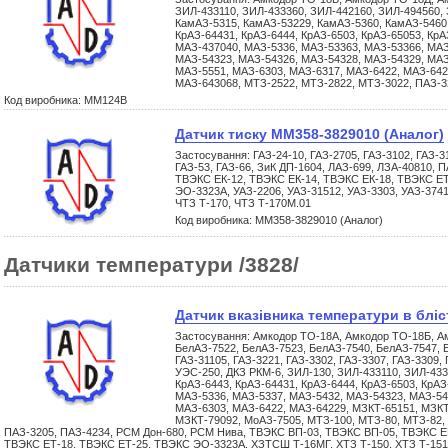
ЗИЛ-433110, ЗИЛ-433360, ЗИЛ-442160, ЗИЛ-494560, 
КамАЗ-5315, КамАЗ-53229, КамАЗ-5360, КамАЗ-5460,
КрАЗ-64431, КрАЗ-6444, КрАЗ-6503, КрАЗ-65053, КрА
МАЗ-437040, МАЗ-5336, МАЗ-53363, МАЗ-53366, МАЗ
МАЗ-54323, МАЗ-54326, МАЗ-54328, МАЗ-54329, МАЗ
МАЗ-5551, МАЗ-6303, МАЗ-6317, МАЗ-6422, МАЗ-642
МАЗ-643068, МТЗ-2522, МТЗ-2822, МТЗ-3022, ПАЗ-
Код виробника: ММ124В
Датчик тиску ММ358-3829010 (Аналог)
Застосування: ГАЗ-24-10, ГАЗ-2705, ГАЗ-3102, ГАЗ-31
ГАЗ-53, ГАЗ-66, ЗиК ДП-1604, ЛАЗ-699, ЛЗА-40810,
ТВЭКС ЕК-12, ТВЭКС ЕК-14, ТВЭКС ЕК-18, ТВЭКС Е
ЭО-3323А, УАЗ-2206, УАЗ-31512, УАЗ-3303, УАЗ-3741
ЧТЗ Т-170, ЧТЗ Т-170М.01
Код виробника: ММ358-3829010 (Аналог)
Датчики температури /3828/
Датчик вказівника темпеpатуpи в бліс
Застосування: Амкодор ТО-18А, Амкодор ТО-18Б, А
БелАЗ-7522, БелАЗ-7523, БелАЗ-7540, БелАЗ-7547, Б
ГАЗ-31105, ГАЗ-3221, ГАЗ-3302, ГАЗ-3307, ГАЗ-3309
УЭС-250, ДКЗ РКМ-6, ЗИЛ-130, ЗИЛ-433110, ЗИЛ-433
КрАЗ-6443, КрАЗ-64431, КрАЗ-6444, КрАЗ-6503, КрАЗ
МАЗ-5336, МАЗ-5337, МАЗ-5432, МАЗ-54323, МАЗ-54
МАЗ-6303, МАЗ-6422, МАЗ-64229, МЗКТ-65151, МЗКТ
МЗКТ-79092, МоАЗ-7505, МТЗ-100, МТЗ-80, МТЗ-82,
ПАЗ-3205, ПАЗ-4234, РСМ Дон-680, РСМ Нива, ТВЭКС ВП-03, ТВЭКС ВП-05, ТВЭКС ЕК
ТВЭКС ЕТ-18, ТВЭКС ЕТ-25, ТВЭКС ЭО-3323А, ХЗТСШ Т-16МГ, ХТЗ Т-150, ХТЗ Т-151