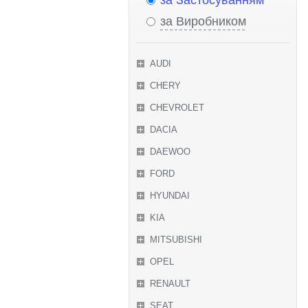
за Застосуванням
за Виробником
AUDI
CHERY
CHEVROLET
DACIA
DAEWOO
FORD
HYUNDAI
KIA
MITSUBISHI
OPEL
RENAULT
SEAT