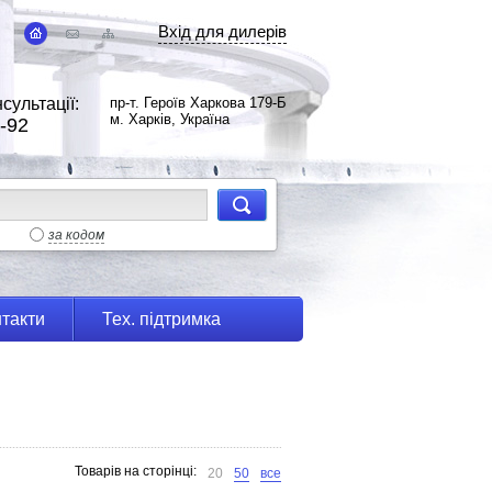
Вхід для дилерів
сультації:
пр-т. Героїв Харкова 179-Б
м. Харків, Україна
-92
за кодом
такти
Тех. підтримка
Товарів на сторінці:
20
50
все