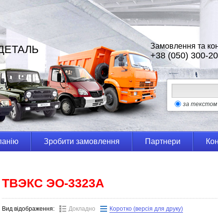
Замовлення та кон
ДЕТАЛЬ
+38 (050) 300-20
за текстом
панію
Зробити замовлення
Партнери
Кон
ТВЭКС ЭО-3323А
Вид відображення:
Докладно
Коротко (версія для друку)