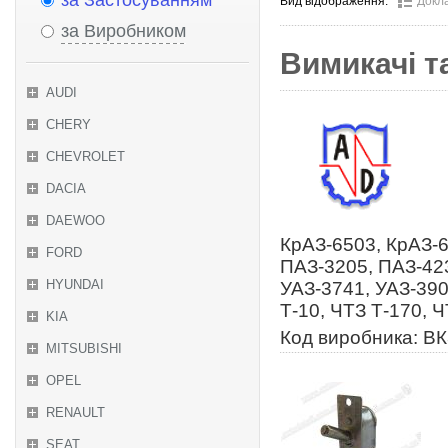
за Застосуванням
Вид відображення:
Докл
за Виробником
Вимикачі т
AUDI
CHERY
CHEVROLET
DACIA
DAEWOO
КрАЗ-6503, КрАЗ-6
FORD
ПАЗ-3205, ПАЗ-423
HYUNDAI
УАЗ-3741, УАЗ-390
Т-10, ЧТЗ Т-170, 
KIA
Код виробника: ВК
MITSUBISHI
OPEL
RENAULT
SEAT