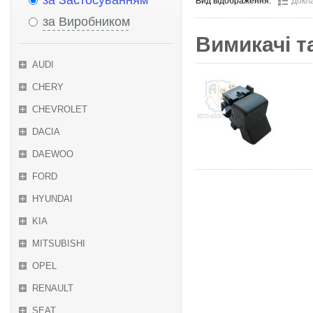
за Застосуванням
Вид відображення:
Докл
за Виробником
Вимикачі та
AUDI
CHERY
CHEVROLET
DACIA
DAEWOO
FORD
HYUNDAI
KIA
MITSUBISHI
OPEL
RENAULT
SEAT