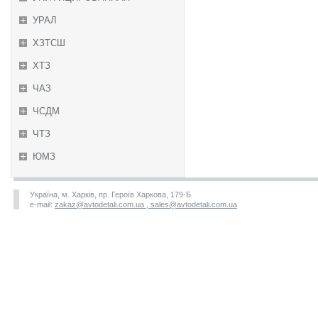
УРАЛ
ХЗТСШ
ХТЗ
ЧАЗ
ЧСДМ
ЧТЗ
ЮМЗ
Україна, м. Харків, пр. Героїв Харкова, 179-Б
e-mail:
zakaz@avtodetali.com.ua , sales@avtodetali.com.ua