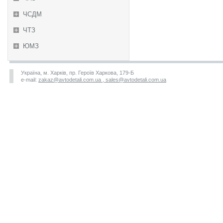
ЧСДМ
ЧТЗ
ЮМЗ
Україна, м. Харків, пр. Героїв Харкова, 179-Б
e-mail:
zakaz@avtodetali.com.ua , sales@avtodetali.com.ua