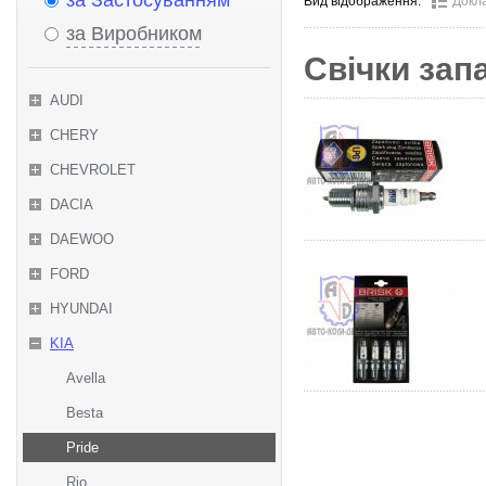
за Застосуванням
Вид відображення:
Докл
за Виробником
Свічки за
AUDI
CHERY
CHEVROLET
DACIA
DAEWOO
FORD
HYUNDAI
KIA
Avella
Besta
Pride
Rio