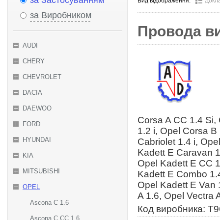
за Застосуванням
Вид відображення:
Докл
за Виробником
Провода ви
AUDI
CHERY
CHEVROLET
DACIA
DAEWOO
Corsa A CC 1.4 Si,
FORD
1.2 i, Opel Corsa B 
HYUNDAI
Cabriolet 1.4 i, Ope
Kadett E Caravan 1
KIA
Opel Kadett E CC 1.
MITSUBISHI
Kadett E Combo 1.4
Opel Kadett E Van 1
OPEL
A 1.6, Opel Vectra 
Ascona C 1.6
Код виробника: Т
Ascona C CC 1.6