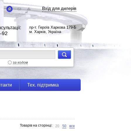
Вхід для дилерів
сультації:
пр-т. Героїв Харкова 179-Б
м. Харків, Україна
-92
за кодом
такти
Тех. підтримка
Товарів на сторінці:
20
50
все