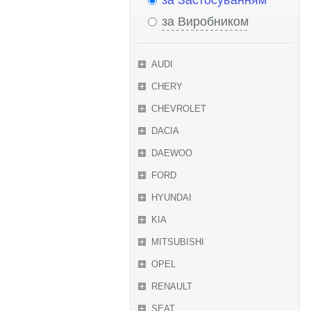
за Застосуванням
за Виробником
AUDI
CHERY
CHEVROLET
DACIA
DAEWOO
FORD
HYUNDAI
KIA
MITSUBISHI
OPEL
RENAULT
SEAT