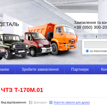
Замовлення та кон
ДЕТАЛЬ
+38 (050) 300-20
за текстом
панію
Зробити замовлення
Партнери
Кон
ЧТЗ Т-170М.01
Вид відображення:
Докладно
Коротко (версія для друку)