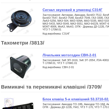
Сигнал звуковий в упаковці С314Г
Застосування: Автокран, Амкодор, БелАЗ-7512, Бел
БелАЗ-7547, БелАЗ-7548, БелАЗ-7549, ГАЗ-3306, ГАЗ
ЛиАЗ-5256, МАЗ-504, МАЗ-509А, МАЗ-5335, МАЗ-533
МАЗ-5433, МАЗ-5549, МАЗ-5551, МАЗ-64229, МЗКТ-6
МЗКТ-8006, МоАЗ, МоАЗ, ОПК - Дормаш Д3-122Б, ПА
ЧТЗ Т-170М.01
Код виробника: С314Г
Тахометри /3813/
Лічильник мотогодин СВН-2-01
Застосування: ЗиК ЭП-1616, ЗиК ЭТ-2054, ЛЗА-40810
Т-170М.01, ЧТЗ Т-170М1.01
Код виробника: СВН-2-01
Вимикачі та перемикачі клавішні /3709/
Блок клавіш 5-и клавішний 53.3710-02
Застосування: Амкодор ТО-18Б, Амкодор ТО-18Д, А
ОПК - Дормаш Д3-122Б, ПАЗ, ЧТЗ Т-170, ЧТЗ Т-170.