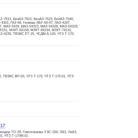
АЗ-7513, БелАЗ-7522, БелАЗ-7523, БелАЗ-7540,
-4301, ГАЗ-66, Геомаш ЛБУ-50-07, ЛАЗ-4207,
7, МАЗ-5429, МАЗ-54323, МАЗ-54328, МАЗ-54329,
5151, МЗКТ-65158, МЗКТ-69234, МЗКТ-74131,
З-4230, ТВЭКС ЕТ-25, ЧСДМ А-120, ЧТЗ Т-170,
, ТВЭКС ВП-03, ЧТЗ Т-170, ЧТЗ Т-170.01, ЧТЗ
.17
мкодор ТО-28, Гомсельмаш УЭС-250, ЛАЗ, ЛиАЗ,
01, ЧТЗ Т-170М.01