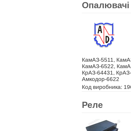
Опалювачі
КамАЗ-5511, КамА
КамАЗ-6522, КамА
КрАЗ-64431, КрАЗ-
Амкодор-6622
Код виробника: 1
Реле