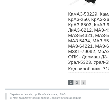
КамАЗ-53229, Кам
КрАЗ-250, КрАЗ-26
КрАЗ-6503, КрАЗ-6
ЛиАЗ-6212, МАЗ-4
МАЗ-54321, МАЗ-5
МАЗ-5434, МАЗ-55
МАЗ-64221, МАЗ-6
МЗКТ-79092, МоАЗ
ОПК - Дормаш Д3-
Урал-5323, Урал-5
Код виробника: 71
1
2
3
Україна, м. Харків, пр. Героїв Харкова, 179-Б
e-mail:
zakaz@avtodetali.com.ua , sales@avtodetali.com.ua