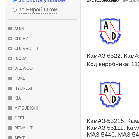
за Застосуванням
Вид відображення:
Докл
за Виробником
AUDI
CHERY
CHEVROLET
КамАЗ-6522, КамА
DACIA
Код виробника: 1
DAEWOO
FORD
HYUNDAI
KIA
MITSUBISHI
OPEL
КамАЗ-53215, Кам
КамАЗ-55111, Кам
RENAULT
МАЗ-5440, МАЗ-54
SEAT