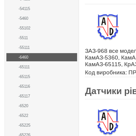
-54115
-5460
-55102
-5511
-55111
ЗАЗ-968 все моде
КамАЗ-5360, КамА
-6460
КамАЗ-65115, КрА
-65111
Код виробника: ПР
-65115
-65116
Датчики рі
-65117
-6520
-6522
-65225
-65226