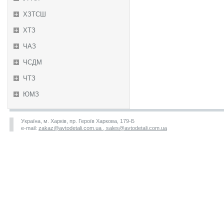
ХЗТСШ
ХТЗ
ЧАЗ
ЧСДМ
ЧТЗ
ЮМЗ
Україна, м. Харків, пр. Героїв Харкова, 179-Б
e-mail:
zakaz@avtodetali.com.ua , sales@avtodetali.com.ua