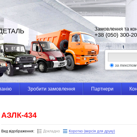
Замовлення та кон
ДЕТАЛЬ
+38 (050) 300-20
за текстом
панію
Зробити замовлення
Партнери
Кон
АЗЛК-434
Вид відображення:
Докладно
Коротко (версія для друку)