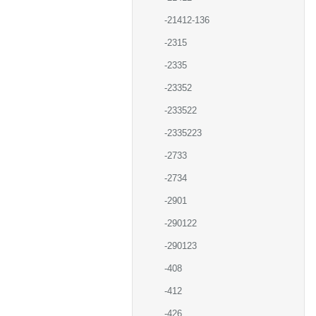
-21412-136
-2315
-2335
-23352
-233522
-2335223
-2733
-2734
-2901
-290122
-290123
-408
-412
-426