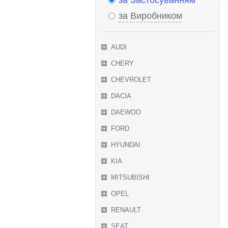
за Застосуванням
за Виробником
AUDI
CHERY
CHEVROLET
DACIA
DAEWOO
FORD
HYUNDAI
KIA
MITSUBISHI
OPEL
RENAULT
SEAT