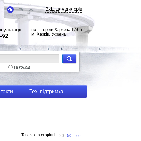
Вхід для дилерів
сультації:
пр-т. Героїв Харкова 179-Б
м. Харків, Україна
-92
за кодом
такти
Тех. підтримка
Товарів на сторінці:
20
50
все