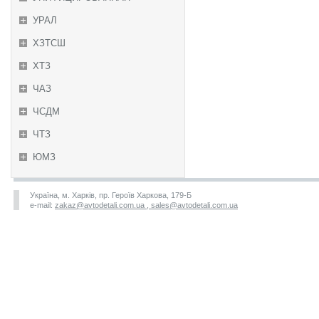
УРАЛ
ХЗТСШ
ХТЗ
ЧАЗ
ЧСДМ
ЧТЗ
ЮМЗ
Україна, м. Харків, пр. Героїв Харкова, 179-Б
e-mail:
zakaz@avtodetali.com.ua , sales@avtodetali.com.ua