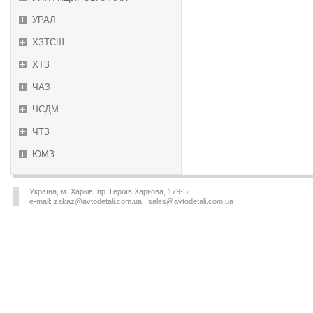
УРАЛ
ХЗТСШ
ХТЗ
ЧАЗ
ЧСДМ
ЧТЗ
ЮМЗ
Україна, м. Харків, пр. Героїв Харкова, 179-Б
e-mail:
zakaz@avtodetali.com.ua , sales@avtodetali.com.ua