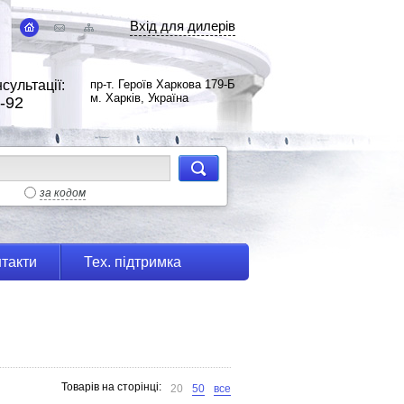
Вхід для дилерів
сультації:
пр-т. Героїв Харкова 179-Б
м. Харків, Україна
-92
за кодом
такти
Тех. підтримка
Товарів на сторінці:
20
50
все