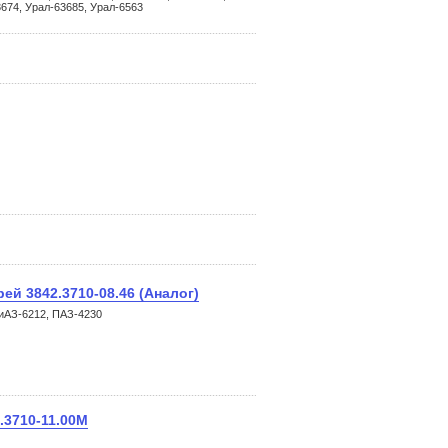
3674, Урал-63685, Урал-6563
ей 3842.3710-08.46 (Аналог)
ЛиАЗ-6212, ПАЗ-4230
.3710-11.00М