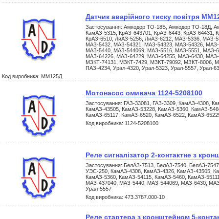
Датчик аварійного тиску повітря ММ1
Застосування: Амкодор ТО-18Б, Амкодор ТО-18Д, А
КамАЗ-5315, КрАЗ-643701, КрАЗ-6443, КрАЗ-64431, К
КрАЗ-6510, ЛиАЗ-5256, ЛиАЗ-6212, МАЗ-5336, МАЗ-5
МАЗ-5432, МАЗ-54321, МАЗ-54323, МАЗ-54326, МАЗ-
МАЗ-5440, МАЗ-544069, МАЗ-5516, МАЗ-5551, МАЗ-6
МАЗ-64226, МАЗ-64229, МАЗ-64255, МАЗ-6430, МАЗ-
МЗКТ-74131, МЗКТ-7429, МЗКТ-79092, МЗКТ-8006, М
ПАЗ-4234, Урал-4320, Урал-5323, Урал-5557, Урал-6
Код виробника: ММ125Д
Мотонасос омивача 1124-5208100
Застосування: ГАЗ-33081, ГАЗ-3309, КамАЗ-4308, К
КамАЗ-43505, КамАЗ-53228, КамАЗ-5360, КамАЗ-5460
КамАЗ-65117, КамАЗ-6520, КамАЗ-6522, КамАЗ-6522
Код виробника: 1124-5208100
Реле сигналізатор 2-контактне з крон
Застосування: БелАЗ-7513, БелАЗ-7540, БелАЗ-7547
УЭС-250, КамАЗ-4308, КамАЗ-4326, КамАЗ-43505, К
КамАЗ-5360, КамАЗ-54115, КамАЗ-5460, КамАЗ-55111
МАЗ-437040, МАЗ-5440, МАЗ-544069, МАЗ-6430, МАЗ-
Урал-5557
Код виробника: 473.3787.000-10
Реле стартера з кронштейном 5-контак