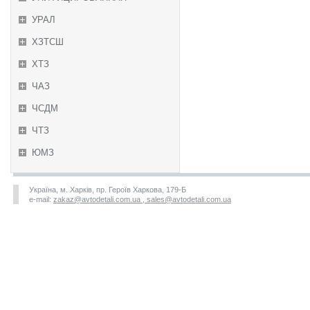
УРАЛ
ХЗТСШ
ХТЗ
ЧАЗ
ЧСДМ
ЧТЗ
ЮМЗ
Україна, м. Харків, пр. Героїв Харкова, 179-Б
e-mail:
zakaz@avtodetali.com.ua , sales@avtodetali.com.ua