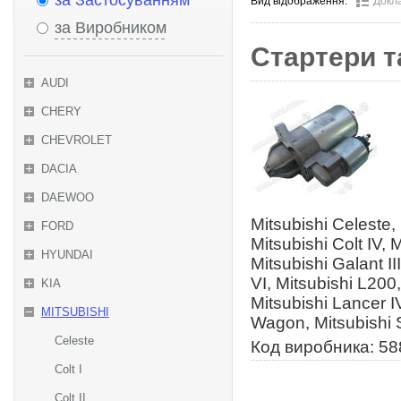
за Застосуванням
Вид відображення:
Докл
за Виробником
Стартери т
AUDI
CHERY
CHEVROLET
DACIA
DAEWOO
Mitsubishi Celeste, M
FORD
Mitsubishi Colt IV, 
HYUNDAI
Mitsubishi Galant II
VI, Mitsubishi L200,
KIA
Mitsubishi Lancer I
MITSUBISHI
Wagon, Mitsubishi S
Celeste
Код виробника: 5
Colt I
Colt II