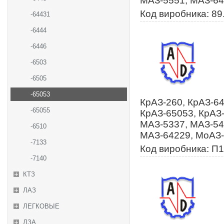
МАЗ-5551, МАЗ-64
Код виробника: 89
-64431
-6444
-6446
-6503
-6505
-65053
КрАЗ-260, КрАЗ-64
-65055
КрАЗ-65053, КрАЗ-
МАЗ-5337, МАЗ-54
-6510
МАЗ-64229, МоАЗ-
-7133
Код виробника: П1
-7140
КТЗ
ЛАЗ
ЛЕГКОВЫЕ
ЛЗА