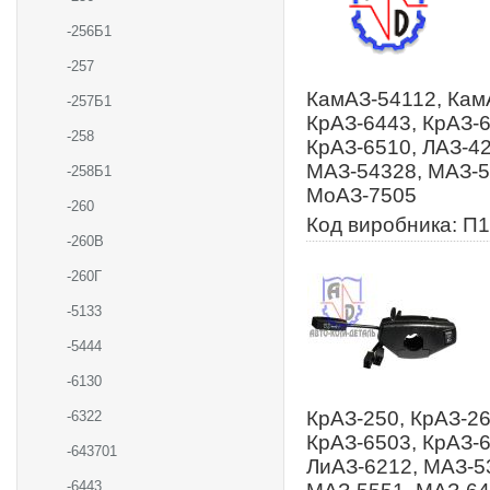
-256Б1
-257
КамАЗ-54112, КамА
-257Б1
КрАЗ-6443, КрАЗ-6
-258
КрАЗ-6510, ЛАЗ-42
МАЗ-54328, МАЗ-5
-258Б1
МоАЗ-7505
-260
Код виробника: П1
-260В
-260Г
-5133
-5444
-6130
КрАЗ-250, КрАЗ-26
-6322
КрАЗ-6503, КрАЗ-6
-643701
ЛиАЗ-6212, МАЗ-5
-6443