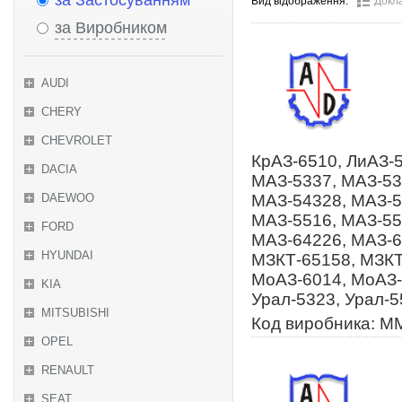
за Застосуванням
Вид відображення:
Докл
за Виробником
AUDI
CHERY
CHEVROLET
КрАЗ-6510, ЛиАЗ-
DACIA
МАЗ-5337, МАЗ-53
DAEWOO
МАЗ-54328, МАЗ-5
МАЗ-5516, МАЗ-55
FORD
МАЗ-64226, МАЗ-6
HYUNDAI
МЗКТ-65158, МЗКТ
МоАЗ-6014, МоАЗ-
KIA
Урал-5323, Урал-5
MITSUBISHI
Код виробника: 
OPEL
RENAULT
SEAT