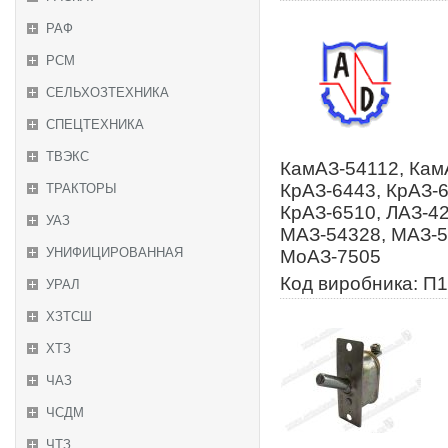
РАФ
РСМ
СЕЛЬХОЗТЕХНИКА
СПЕЦТЕХНИКА
ТВЭКС
КамАЗ-54112, КамА
КрАЗ-6443, КрАЗ-6
ТРАКТОРЫ
КрАЗ-6510, ЛАЗ-42
УАЗ
МАЗ-54328, МАЗ-5
УНИФИЦИРОВАННАЯ
МоАЗ-7505
Код виробника: П1
УРАЛ
ХЗТСШ
ХТЗ
ЧАЗ
ЧСДМ
ЧТЗ