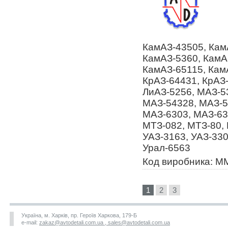
КамАЗ-43505, Кам
КамАЗ-5360, КамА
КамАЗ-65115, Кам
КрАЗ-64431, КрАЗ-
ЛиАЗ-5256, МАЗ-5
МАЗ-54328, МАЗ-5
МАЗ-6303, МАЗ-63
МТЗ-082, МТЗ-80, 
УАЗ-3163, УАЗ-330
Урал-6563
Код виробника: М
1
2
3
Україна, м. Харків, пр. Героїв Харкова, 179-Б
e-mail:
zakaz@avtodetali.com.ua , sales@avtodetali.com.ua