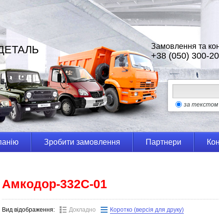
Замовлення та кон
ДЕТАЛЬ
+38 (050) 300-20
за текстом
панію
Зробити замовлення
Партнери
Кон
Амкодор-332С-01
Вид відображення:
Докладно
Коротко (версія для друку)