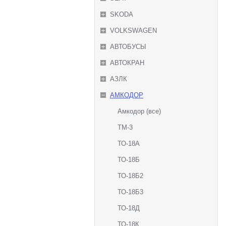
SKODA
VOLKSWAGEN
АВТОБУСЫ
АВТОКРАН
АЗЛК
АМКОДОР
Амкодор (все)
ТМ-3
ТО-18А
ТО-18Б
ТО-18Б2
ТО-18Б3
ТО-18Д
ТО-18К