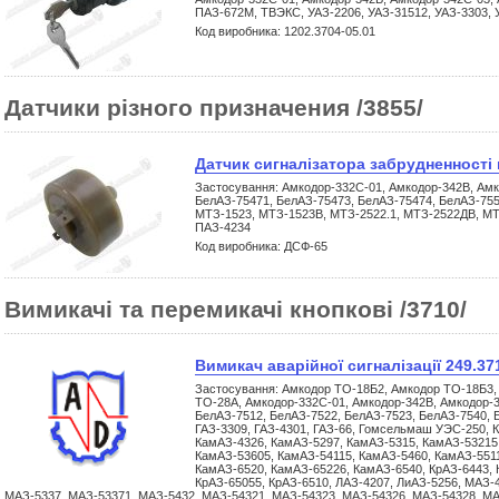
ПАЗ-672М, ТВЭКС, УАЗ-2206, УАЗ-31512, УАЗ-3303, 
Код виробника: 1202.3704-05.01
Датчики різного призначения /3855/
Датчик сигналізатора забрудненності
Застосування: Амкодор-332С-01, Амкодор-342В, Амк
БелАЗ-75471, БелАЗ-75473, БелАЗ-75474, БелАЗ-75
МТЗ-1523, МТЗ-1523В, МТЗ-2522.1, МТЗ-2522ДВ, МТ
ПАЗ-4234
Код виробника: ДСФ-65
Вимикачі та перемикачі кнопкові /3710/
Вимикач аварійної сигналізації 249.37
Застосування: Амкодор ТО-18Б2, Амкодор ТО-18Б3,
ТО-28А, Амкодор-332С-01, Амкодор-342В, Амкодор-3
БелАЗ-7512, БелАЗ-7522, БелАЗ-7523, БелАЗ-7540, Б
ГАЗ-3309, ГАЗ-4301, ГАЗ-66, Гомсельмаш УЭС-250, 
КамАЗ-4326, КамАЗ-5297, КамАЗ-5315, КамАЗ-53215
КамАЗ-53605, КамАЗ-54115, КамАЗ-5460, КамАЗ-5511
КамАЗ-6520, КамАЗ-65226, КамАЗ-6540, КрАЗ-6443, 
КрАЗ-65055, КрАЗ-6510, ЛАЗ-4207, ЛиАЗ-5256, МАЗ-
МАЗ-5337, МАЗ-53371, МАЗ-5432, МАЗ-54321, МАЗ-54323, МАЗ-54326, МАЗ-54328, МА