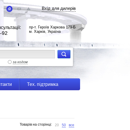
Вхід для дилерів
сультації:
пр-т. Героїв Харкова 179-Б
м. Харків, Україна
-92
за кодом
такти
Тех. підтримка
Товарів на сторінці:
20
50
все