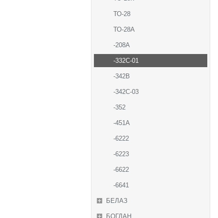
ТО-28
ТО-28А
-208А
-332С-01
-342В
-342С-03
-352
-451А
-6222
-6223
-6622
-6641
БЕЛАЗ
БОГДАН