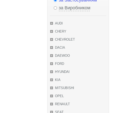
за Застосуванням
за Виробником
AUDI
CHERY
CHEVROLET
DACIA
DAEWOO
FORD
HYUNDAI
KIA
MITSUBISHI
OPEL
RENAULT
SEAT