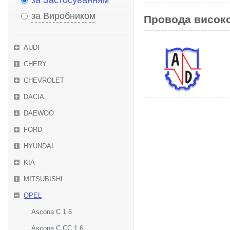
за Застосуванням
за Виробником
Провода високо
AUDI
CHERY
CHEVROLET
DACIA
DAEWOO
FORD
HYUNDAI
KIA
MITSUBISHI
OPEL
Ascona C 1.6
Ascona C CC 1.6