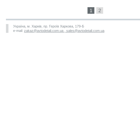
1
2
Україна, м. Харків, пр. Героїв Харкова, 179-Б
e-mail:
zakaz@avtodetali.com.ua , sales@avtodetali.com.ua