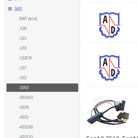
ЗИЛ
ЗИЛ (все)
-130
-131
-133
-133ГЯ
-137
-152
-3250
-431410
-4329
-4331
-433100
-433110