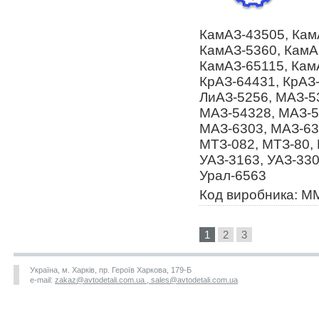
КамАЗ-43505, Кам
КамАЗ-5360, КамА
КамАЗ-65115, Кам
КрАЗ-64431, КрАЗ-
ЛиАЗ-5256, МАЗ-5
МАЗ-54328, МАЗ-5
МАЗ-6303, МАЗ-63
МТЗ-082, МТЗ-80, 
УАЗ-3163, УАЗ-330
Урал-6563
Код виробника: М
1
2
3
Україна, м. Харків, пр. Героїв Харкова, 179-Б
e-mail:
zakaz@avtodetali.com.ua , sales@avtodetali.com.ua