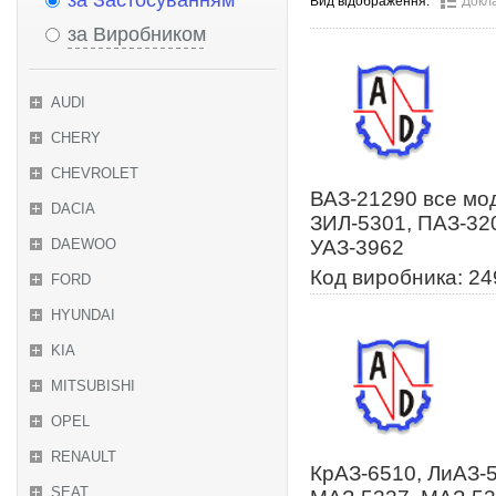
за Застосуванням
Вид відображення:
Докл
за Виробником
AUDI
CHERY
CHEVROLET
ВАЗ-21290 все мод
DACIA
ЗИЛ-5301, ПАЗ-320
DAEWOO
УАЗ-3962
Код виробника: 24
FORD
HYUNDAI
KIA
MITSUBISHI
OPEL
RENAULT
КрАЗ-6510, ЛиАЗ-
SEAT