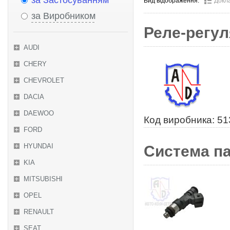
за Застосуванням
Вид відображення:
Докл
за Виробником
Реле-регул
AUDI
CHERY
CHEVROLET
DACIA
DAEWOO
Код виробника: 51
FORD
HYUNDAI
Система п
KIA
MITSUBISHI
OPEL
RENAULT
SEAT