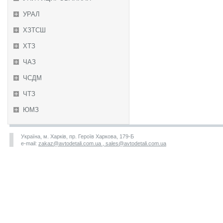
УРАЛ
ХЗТСШ
ХТЗ
ЧАЗ
ЧСДМ
ЧТЗ
ЮМЗ
Україна, м. Харків, пр. Героїв Харкова, 179-Б
e-mail:
zakaz@avtodetali.com.ua , sales@avtodetali.com.ua