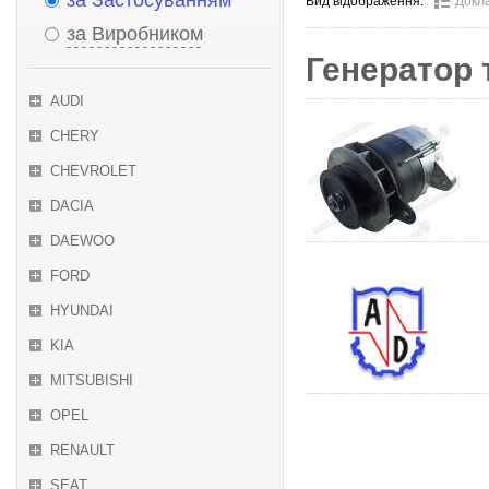
за Застосуванням
Вид відображення:
Докл
за Виробником
Генератор 
AUDI
CHERY
CHEVROLET
DACIA
DAEWOO
FORD
HYUNDAI
KIA
MITSUBISHI
OPEL
RENAULT
SEAT