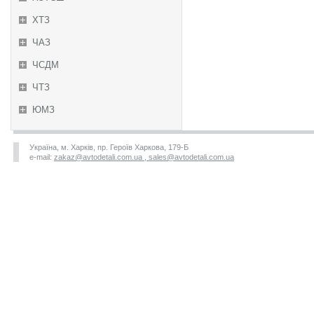
ХТЗ
ЧАЗ
ЧСДМ
ЧТЗ
ЮМЗ
Україна, м. Харків, пр. Героїв Харкова, 179-Б
e-mail:
zakaz@avtodetali.com.ua , sales@avtodetali.com.ua